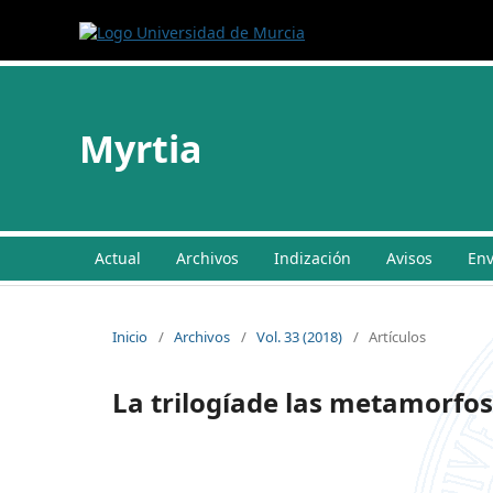
Myrtia
Actual
Archivos
Indización
Avisos
Env
Inicio
/
Archivos
/
Vol. 33 (2018)
/
Artículos
La trilogíade las metamorfosi