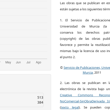
Las obras que se publican en est
están sujetas a los siguientes térm
1. El Servicio de Publicacion
Universidad de Murcia (la ed
conserva los derechos patri
(copyright) de las obras publ
favorece y permite la reutilizac
mismas bajo la licencia de uso i
el punto 2.
©
Servicio de Publicaciones, Univ
Murcia
, 2011
2. Las obras se publican en l
electrónica de la revista bajo un
Creative Commons Reconoci
513
NoComercial-SinObraDerivada 3
384
(
texto legal
). Se pueden copia