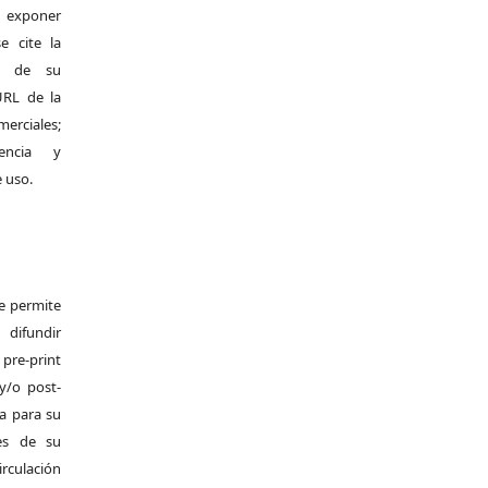
exponer
e cite la
al de su
 URL de la
merciales;
encia y
e uso.
Se permite
difundir
pre-print
y/o post-
da para su
es de su
irculación