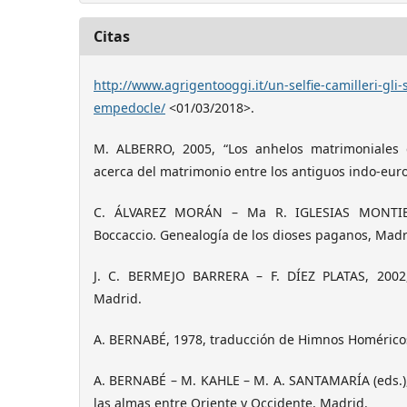
Citas
http://www.agrigentooggi.it/un-selfie-camilleri-gli-s
empedocle/
<01/03/2018>.
M. ALBERRO, 2005, “Los anhelos matrimoniales 
acerca del matrimonio entre los antiguos indo-euro
C. ÁLVAREZ MORÁN – Ma R. IGLESIAS MONTIEL
Boccaccio. Genealogía de los dioses paganos, Madr
J. C. BERMEJO BARRERA – F. DÍEZ PLATAS, 2002,
Madrid.
A. BERNABÉ, 1978, traducción de Himnos Homérico
A. BERNABÉ – M. KAHLE – M. A. SANTAMARÍA (eds.),
las almas entre Oriente y Occidente, Madrid.