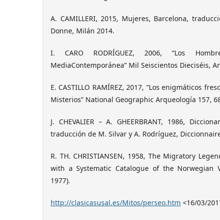
A. CAMILLERI, 2015, Mujeres, Barcelona, traducc
Donne, Milán 2014.
I. CARO RODRÍGUEZ, 2006, “Los Homb
MediaContemporánea” Mil Seiscientos Dieciséis, An
E. CASTILLO RAMÍREZ, 2017, “Los enigmáticos fresco
Misterios” National Geographic Arqueología 157, 6
J. CHEVALIER – A. GHEERBRANT, 1986, Diccionar
traducción de M. Silvar y A. Rodríguez, Diccionnair
R. TH. CHRISTIANSEN, 1958, The Migratory Legend
with a Systematic Catalogue of the Norwegian V
1977).
http://clasicasusal.es/Mitos/perseo.htm
<16/03/201