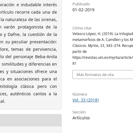
Publicado
iración e indudable interés
01-02-2019
artículo recorre cada una de
la naturaleza de las sirenas,
n varón protagonista de la
Cómo citar
Velasco López, H. (2019). La trilogíad
o y Dafne, la cuestión de la
metamorfosis de A. Camilleri y los M
en su peculiar presentación:
Clásicos.
Myrtia
,
33
, 343–374. Recup
klore, temas de pervivencia,
partir de
lo del personaje Beba-Anita
https://revistas.um.es/myrtia/articl
81
 similitudes y diferencias en
jes y situaciones ofrece una
Más formatos de cita
ica en asociaciones para el
mitología clásica pero con
ices, auténticos cantos a la
Número
Vol. 33 (2018)
al.
Sección
Artículos