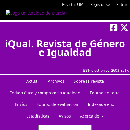
Revistas UM
Registrarse
Entrar
iQual. Revista de Género
e Igualdad
ISSN electrónico:
2603-851X
Actual
Archivos
Sobre la revista
Código ético y compromiso igualdad
Equipo editorial
Envíos
Equipo de evaluación
Indexada en...
Estadísticas
Avisos
Acerca de