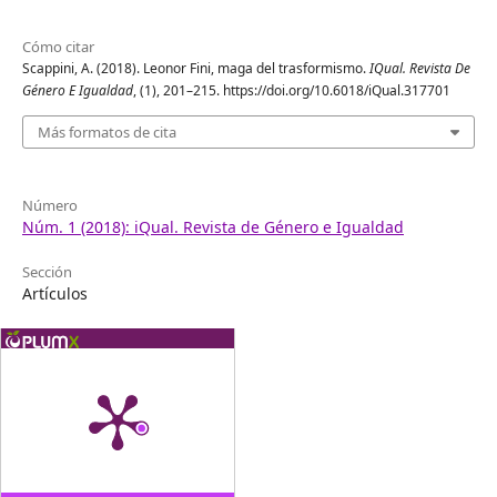
Cómo citar
Scappini, A. (2018). Leonor Fini, maga del trasformismo.
IQual. Revista De
Género E Igualdad
, (1), 201–215. https://doi.org/10.6018/iQual.317701
Más formatos de cita
Número
Núm. 1 (2018): iQual. Revista de Género e Igualdad
Sección
Artículos