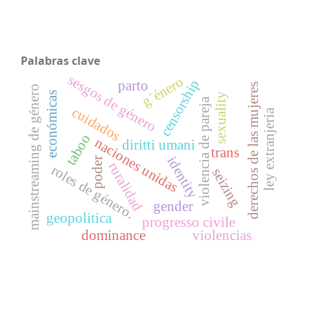
Palabras clave
sesgos de género
g´énero
censorship
parto
derechos de las mujeres
mainstreaming de género
económicas
sexuality
violencia de pareja
cuidados
ley extranjeria
taboo
naciones unidas
diritti umani
trans
identity
poder
ruralidad
roles de género.
seizing
gender
geopolitica
progresso civile
dominance
violencias