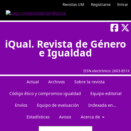
Revistas UM
Registrarse
Entrar
iQual. Revista de Género
e Igualdad
ISSN electrónico:
2603-851X
Actual
Archivos
Sobre la revista
Código ético y compromiso igualdad
Equipo editorial
Envíos
Equipo de evaluación
Indexada en...
Estadísticas
Avisos
Acerca de