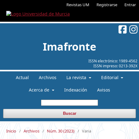
Revistas UM
Registrarse
Entrar
Imafronte
ISSN electrónico:
1989-4562
ISSN impreso:
0213-392X
Actual
Archivos
La revista
Editorial
Acerca de
Indexación
Avisos
Buscar
Inicio
/
Archivos
/
Núm. 30 (2023)
/
Varia