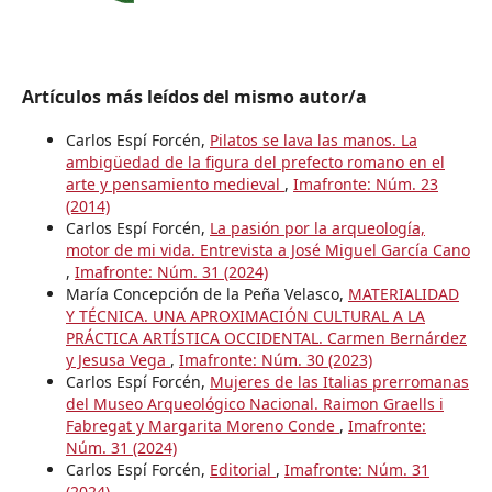
Artículos más leídos del mismo autor/a
Carlos Espí Forcén,
Pilatos se lava las manos. La
ambigüedad de la figura del prefecto romano en el
arte y pensamiento medieval
,
Imafronte: Núm. 23
(2014)
Carlos Espí Forcén,
La pasión por la arqueología,
motor de mi vida. Entrevista a José Miguel García Cano
,
Imafronte: Núm. 31 (2024)
María Concepción de la Peña Velasco,
MATERIALIDAD
Y TÉCNICA. UNA APROXIMACIÓN CULTURAL A LA
PRÁCTICA ARTÍSTICA OCCIDENTAL. Carmen Bernárdez
y Jesusa Vega
,
Imafronte: Núm. 30 (2023)
Carlos Espí Forcén,
Mujeres de las Italias prerromanas
del Museo Arqueológico Nacional. Raimon Graells i
Fabregat y Margarita Moreno Conde
,
Imafronte:
Núm. 31 (2024)
Carlos Espí Forcén,
Editorial
,
Imafronte: Núm. 31
(2024)