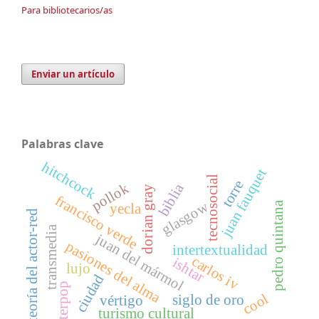
Para bibliotecarios/as
Enviar un artículo
Palabras clave
hitchcock
juan fauquet
tecnosocial
torre
biblia
pollok
dorian gray
francisco verde
glasgow
pedro quintana
yecla
teoría del actor-red
transmedia
juan del mármol
pasiones del alma
intertextualidad
carlos iv
ishtar
lujo
ciudad
afterpop
cool
siglo de oro
vértigo
turismo cultural