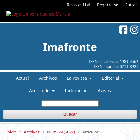
Revistas UM
Registrarse
Entrar
Imafronte
ISSN electrónico:
1989-4562
ISSN impreso:
0213-392X
Actual
Archivos
La revista
Editorial
Acerca de
Indexación
Avisos
Buscar
Inicio
/
Archivos
/
Núm. 29 (2022)
/
Artículos