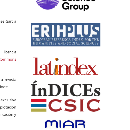
osé García
icencia
Commons
a revista
inos:
 exclusiva
plotación
nicación y