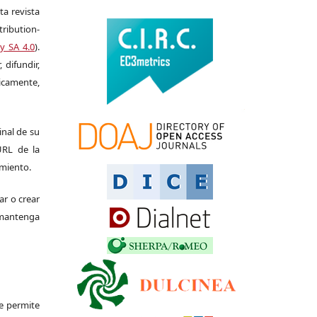
ta revista
ribution-
y SA 4.0
).
 difundir,
camente,
ginal de su
 URL de la
imiento.
ar o crear
e mantenga
Se permite