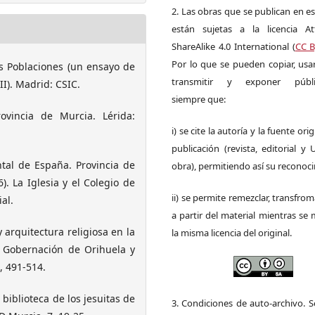
2. Las obras que se publican en es
están sujetas a la licencia Att
ShareAlike 4.0 International (
CC B
Por lo que se pueden copiar, usar,
as Poblaciones (un ensayo de
transmitir y exponer públi
I). Madrid: CSIC.
siempre que:
ovincia de Murcia. Lérida:
i) se cite la autoría y la fuente ori
publicación (revista, editorial y
tal de España. Provincia de
obra), permitiendo así su reconoc
). La Iglesia y el Colegio de
ii) se permite remezclar, transfrom
al.
a partir del material mientras s
 arquitectura religiosa en la
la misma licencia del original.
, Gobernación de Orihuela y
, 491-514.
a biblioteca de los jesuitas de
3. Condiciones de auto-archivo. 