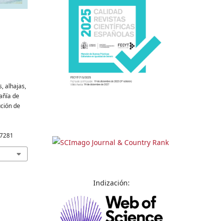
s, alhajas,
añía de
ución de
57281
Indización: