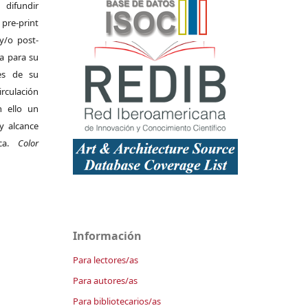
difundir
pre-print
y/o post-
da para su
es de su
irculación
 ello un
y alcance
ica.
Color
Información
Para lectores/as
Para autores/as
Para bibliotecarios/as