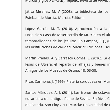
Murcia (siglos XVI-XVIII). Tejuelo: Revista de ANABA
Játiva Miralles, M. V. (2008). La biblioteca de lo
Esteban de Murcia. Murcia: Editum.
López García, M. T. (2010). Aproximación a la 
Hospicio y Casa de Misericordia de Murcia en el últi
temporalidades de los jesuitas. En Campos, F. J., (C
las instituciones de caridad. Madrid: Ediciones Esc
Martín Pradas, A. y Carrasco Gómez, I. (2016). La
Jesús de Utrera: el reparto de alhajas y bienes 
Amigos de los Museos de Osuna, 18, 53-58.
Rivas Carmona, J. (1999). Platería cordobesa en Mur
Santos Márquez, A. J. (2011). Los tronos de octav
eucarística del antiguo Reino de Sevilla. En Rivas C
de Platería. San Eloy 2011. Murcia: Universidad de 