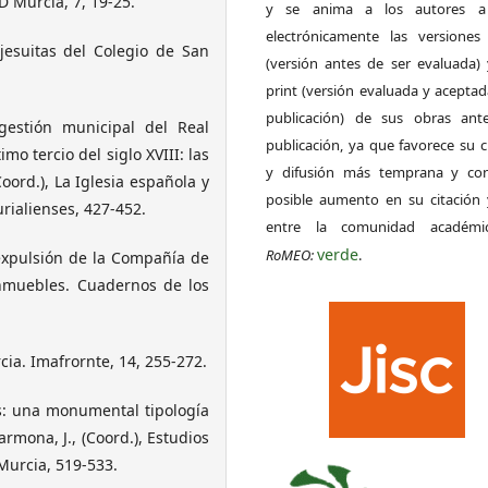
D Murcia, 7, 19-25.
y se anima a los autores a 
electrónicamente las versiones 
s jesuitas del Colegio de San
(versión antes de ser evaluada) 
print (versión evaluada y acepta
publicación) de sus obras ant
gestión municipal del Real
publicación, ya que favorece su c
mo tercio del siglo XVIII: las
y difusión más temprana y con
oord.), La Iglesia española y
posible aumento en su citación 
urialienses, 427-452.
entre la comunidad académ
verde
RoMEO:
.
 expulsión de la Compañía de
inmuebles. Cuadernos de los
cia. Imafrornte, 14, 255-272.
as: una monumental tipología
armona, J., (Coord.), Estudios
Murcia, 519-533.