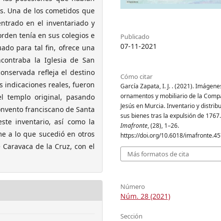
s. Una de los cometidos que
entrado en el inventariado y
orden tenía en sus colegios e
Publicado
07-11-2021
uado para tal fin, ofrece una
contraba la Iglesia de San
nservada refleja el destino
Cómo citar
 indicaciones reales, fueron
García Zapata, I. J. . (2021). Imágene
ornamentos y mobiliario de la Comp
el templo original, pasando
Jesús en Murcia. Inventario y distrib
convento franciscano de Santa
sus bienes tras la expulsión de 1767.
este inventario, así como la
Imafronte
, (28), 1–26.
me a lo que sucedió en otros
https://doi.org/10.6018/imafronte.4
e Caravaca de la Cruz, con el
Más formatos de cita
Número
Núm. 28 (2021)
Sección