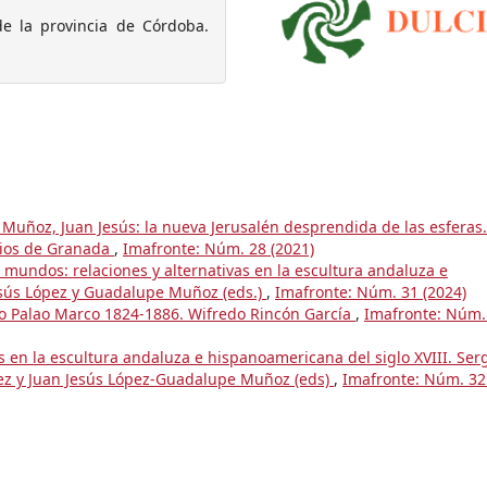
de la provincia de Córdoba.
uñoz, Juan Jesús: la nueva Jerusalén desprendida de las esferas.
 Dios de Granada
,
Imafronte: Núm. 28 (2021)
 mundos: relaciones y alternativas en la escultura andaluza e
esús López y Guadalupe Muñoz (eds.)
,
Imafronte: Núm. 31 (2024)
io Palao Marco 1824-1886. Wifredo Rincón García
,
Imafronte: Núm.
as en la escultura andaluza e hispanoamericana del siglo XVIII. Ser
ez y Juan Jesús López-Guadalupe Muñoz (eds)
,
Imafronte: Núm. 32