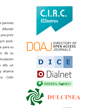
Se permite
difundir
pre-print
y/o post-
da para su
es de su
irculación
 ello un
y alcance
ica.
Color