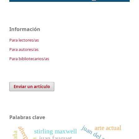
Información
Para lectores/as
Para autores/as
Para bibliotecarios/as
Enviar un artículo
Palabras clave
juan del mármol
arte actual
afterpop
stirling maxwell
juan fauquet