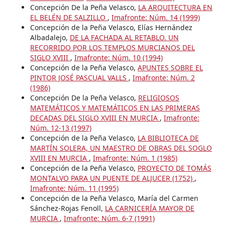
Concepción De la Peña Velasco,
LA ARQUITECTURA EN
EL BELÉN DE SALZILLO
,
Imafronte: Núm. 14 (1999)
Concepción de la Peña Velasco, Elías Hernández
Albadalejo,
DE LA FACHADA AL RETABLO. UN
RECORRIDO POR LOS TEMPLOS MURCIANOS DEL
SIGLO XVIII
,
Imafronte: Núm. 10 (1994)
Concepción de la Peña Velasco,
APUNTES SOBRE EL
PINTOR JOSÉ PASCUAL VALLS
,
Imafronte: Núm. 2
(1986)
Concepción De la Peña Velasco,
RELIGIOSOS
MATEMÁTICOS Y MATEMÁTICOS EN LAS PRIMERAS
DECADAS DEL SIGLO XVIII EN MURCIA
,
Imafronte:
Núm. 12-13 (1997)
Concepción de la Peña Velasco,
LA BIBLIOTECA DE
MARTÍN SOLERA, UN MAESTRO DE OBRAS DEL SOGLO
XVIII EN MURCIA
,
Imafronte: Núm. 1 (1985)
Concepción de la Peña Velasco,
PROYECTO DE TOMÁS
MONTALVO PARA UN PUENTE DE ALJUCER (1752)
,
Imafronte: Núm. 11 (1995)
Concepción de la Peña Velasco, María del Carmen
Sánchez-Rojas Fenoll,
LA CARNICERÍA MAYOR DE
MURCIA
,
Imafronte: Núm. 6-7 (1991)