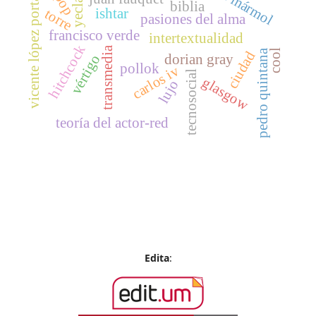
vicente lópez portaña
yecla
biblia
ishtar
torre
pasiones del alma
francisco verde
intertextualidad
hitchcock
transmedia
cool
pedro quintana
ciudad
dorian gray
vértigo
pollok
carlos iv
tecnosocial
glasgow
lujo
teoría del actor-red
Edita
: