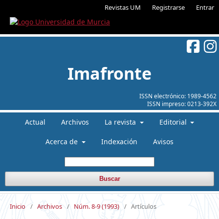
Revistas UM
Registrarse
Entrar
Imafronte
ISSN electrónico:
1989-4562
ISSN impreso:
0213-392X
Actual
Archivos
La revista
Editorial
Acerca de
Indexación
Avisos
Buscar
Inicio
/
Archivos
/
Núm. 8-9 (1993)
/
Artículos