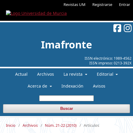
Revistas UM
Registrarse
Entrar
Imafronte
ISSN electrónico:
1989-4562
ISSN impreso:
0213-392X
Actual
Archivos
La revista
Editorial
Acerca de
Indexación
Avisos
Buscar
Inicio
/
Archivos
/
Núm. 21-22 (2010)
/
Artículos