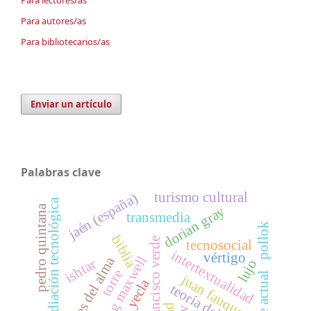
Para autores/as
Para bibliotecarios/as
Enviar un artículo
Palabras clave
turismo cultural
jaén (españa)
mediación tecnológica
pedro quintana
dorian gray
transmedia
pollok
biblia
francisco verde
tecnosocial
intertextualidad
vértigo
stirling maxwell
pasiones del alma
ishtar
lujo
torre
arte actual
juan fauquet
yecla