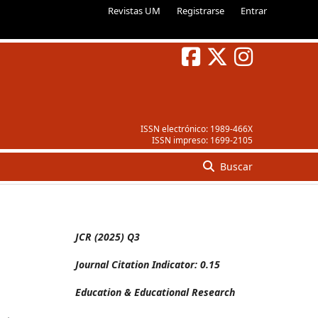
Revistas UM
Registrarse
Entrar
ISSN electrónico:
1989-466X
ISSN impreso:
1699-2105
Buscar
JCR (2025) Q3
Journal Citation Indicator: 0.15
Education & Educational Research