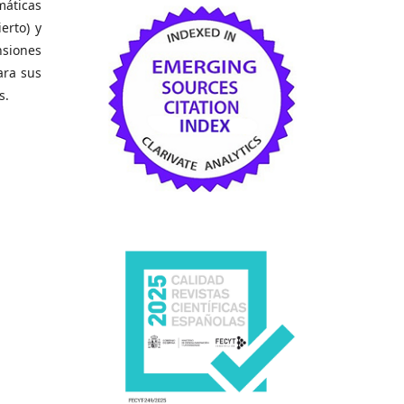
emáticas
erto) y
nsiones
ara sus
s.