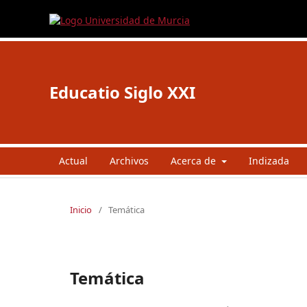
Educatio Siglo XXI
Actual
Archivos
Acerca de
Indizada
Inicio
/
Temática
Temática