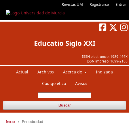
Revistas UM
Registrarse
Entrar
Educatio Siglo XXI
ISSN electrónico:
1989-466X
ISSN impreso:
1699-2105
Actual
Archivos
Acerca de
Indizada
Código ético
Avisos
Buscar
Inicio
/
Periodicidad