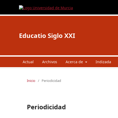
Educatio Siglo XXI
Actual
Archivos
Acerca de
Indizada
Inicio
/
Periodicidad
Periodicidad