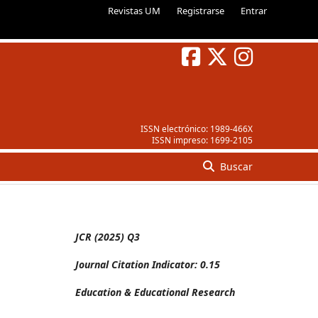
Revistas UM
Registrarse
Entrar
ISSN electrónico:
1989-466X
ISSN impreso:
1699-2105
Buscar
JCR (2025) Q3
Journal Citation Indicator: 0.15
Education & Educational Research