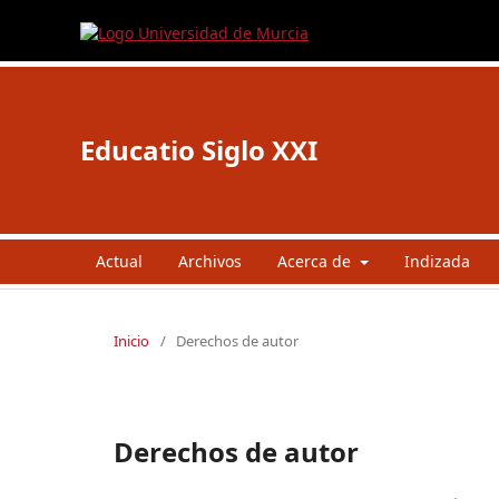
Educatio Siglo XXI
Actual
Archivos
Acerca de
Indizada
Inicio
/
Derechos de autor
Derechos de autor