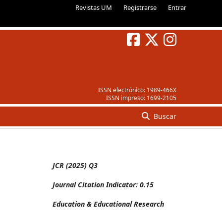
Revistas UM
Registrarse
Entrar
ISSN electrónico:
1989-466X
ISSN impreso:
1699-2105
Buscar
JCR (2025) Q3
Journal Citation Indicator: 0.15
Education & Educational Research