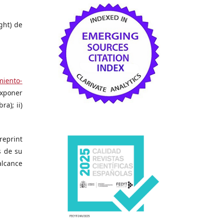
ght) de
iento-
exponer
ra); ii)
reprint
s de su
alcance