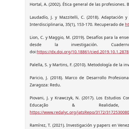
Hortal, A. (2002). Ética general de las profesiones.
Laudadío, J. y Mazzitelli, C. (2018). Adaptación 
Interdisciplinaria, 35(1), 153-170. Recuperado de
h
Lion, C. y Maggio, M. (2019). Desafíos para la ens
desde la investigación. Cuader
doi:
https://dx.doi.org/10.18861/cied.2019.10.1.2878
Palella, S. y Martins, F. (2010). Metodología de la i
Paricio, J. (2018). Marco de Desarrollo Profesion
Zaragoza: Redu.
Piovani, J. y Krawczyk, N. (2017). Los Estudios C
Educação & Realidade,
https://www.redalyc.org/jatsRepo/3172/317253008
Ramírez, T. (2021). Investigación y papers en Venez