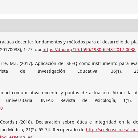
o práctica docente: fundamentos y métodos para el desarrollo de pl
e20170038), 1-27. doi:
https://doi.org/10.1590/1980-6248-2017-0038
uirre, M.I. (2017). Aplicación del SEEQ como instrumento para eva
evista de Investigación Educativa, 36(1), 259
abilidad comunicativa docente y pautas de actuación. Atraer la a
niversitaria. INFAD Revista de Psicología, 1(1), 7
60
Coords.) (2018). Declaración sobre ética e integridad en la do
ción Médica, 21(2), 65-74. Recuperado de
http://scielo.isciii.es/sci
&lng=es&tlng=es