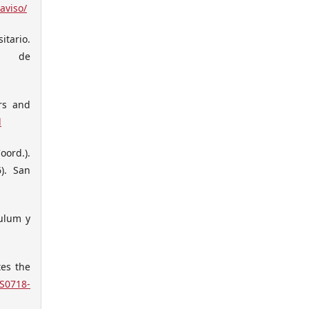
aviso/
itario.
do de
ers and
l
oord.).
6). San
ulum y
tes the
/S0718-