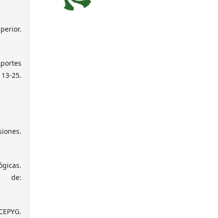
perior.
Aportes
-25.
siones.
ógicas.
de:
 CEPYG.