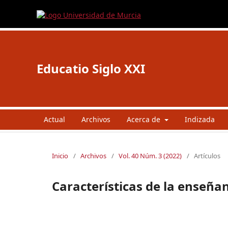
Educatio Siglo XXI
Actual
Archivos
Acerca de
Indizada
Inicio
/
Archivos
/
Vol. 40 Núm. 3 (2022)
/
Artículos
Características de la enseña