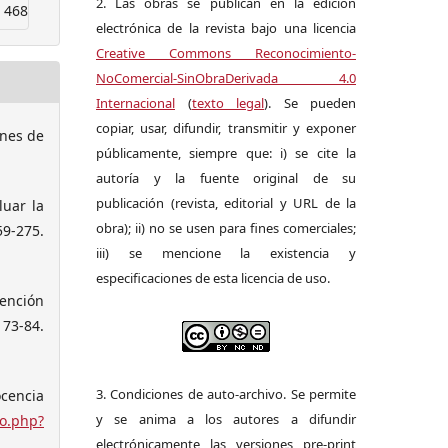
2. Las obras se publican en la edición
468
electrónica de la revista bajo una licencia
Creative Commons Reconocimiento-
NoComercial-SinObraDerivada 4.0
Internacional
(
texto legal
). Se pueden
copiar, usar, difundir, transmitir y exponer
anes de
públicamente, siempre que: i) se cite la
autoría y la fuente original de su
publicación (revista, editorial y URL de la
luar la
obra); ii) no se usen para fines comerciales;
-275.
iii) se mencione la existencia y
especificaciones de esta licencia de uso.
tención
3-84.
3. Condiciones de auto-archivo. Se permite
cencia
y se anima a los autores a difundir
elo.php?
electrónicamente las versiones pre-print