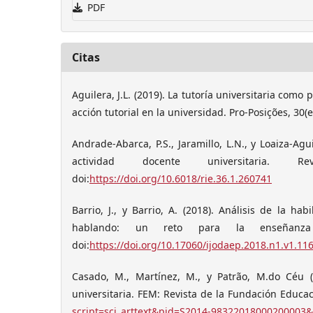
PDF
Citas
Aguilera, J.L. (2019). La tutoría universitaria com
acción tutorial en la universidad. Pro-Posições, 30(
Andrade-Abarca, P.S., Jaramillo, L.N., y Loaiza-Ag
actividad docente universitaria. R
doi:
https://doi.org/10.6018/rie.36.1.260741
Barrio, J., y Barrio, A. (2018). Análisis de la h
hablando: un reto para la enseñanza u
doi:
https://doi.org/10.17060/ijodaep.2018.n1.v1.11
Casado, M., Martínez, M., y Patrão, M.do Céu (
universitaria. FEM: Revista de la Fundación Educa
script=sci_arttext&pid=S2014-98322018000200003