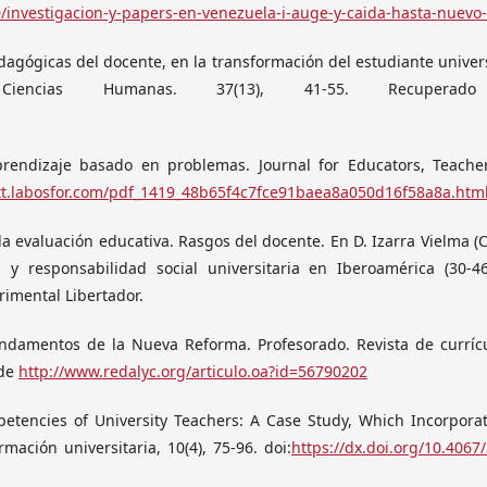
0/investigacion-y-papers-en-venezuela-i-auge-y-caida-hasta-nuevo-
dagógicas del docente, en la transformación del estudiante univers
e Ciencias Humanas. 37(13), 41-55. Recupera
aprendizaje basado en problemas. Journal for Educators, Teach
ett.labosfor.com/pdf_1419_48b65f4c7fce91baea8a050d16f58a8a.htm
 la evaluación educativa. Rasgos del docente. En D. Izarra Vielma (C
l y responsabilidad social universitaria en Iberoamérica (30-4
rimental Libertador.
undamentos de la Nueva Reforma. Profesorado. Revista de curríc
 de
http://www.redalyc.org/articulo.oa?id=56790202
ompetencies of University Teachers: A Case Study, Which Incorpora
ación universitaria, 10(4), 75-96. doi:
https://dx.doi.org/10.4067