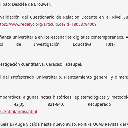
 Bilbao: Desclée de Brouwer.
y validación del Cuestionario de Relación Docente en el Nivel Su
ttps://www.redalyc.org/articulo.oa?id=18058784009
eñanza universitaria en los escenarios digitales contemporáneos. 
nos de Investigación Educativa, 10(1), 13
nvestigación cuantitativa. Caracas: Fedeupel.
al del Profesorado Universitario. Planteamiento general y dimen
omparativos: algunas notas históricas, epistemológicas y metodol
 42(3), 821-840. Recuperado 
002/html/index.html
uela (I) Auge y caída hasta nuevo aviso. Politika UCAB Revista del