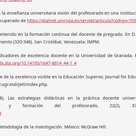
en la enseñanza universitaria visión del profesorado en una instituc
Recuperado de
https://dialnet.unirioja.es/servlet/articulo?codigo=70
contenido en la formación continua del docente de pregrado. En D.
miento (320-348). San Cristóbal, Venezuela: IMPM.
dicadores de excelencia docente en la Universidad de Granada. 
/dx.doi.org/10.14195/1647-8614_44-1_4
e de la excelencia visible en la Educación Superior, Journal for Edu
.ugr.esd/jett/index.php.
8). Las estrategias didácticas en la práctica docente univers
um y formación del profesorado, 22(2), 371
8
 Metodología de la investigación. México: McGraw Hill.