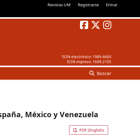
Revistas UM
Registrarse
Entrar
ISSN electrónico:
1989-466X
ISSN impreso:
1699-2105
Buscar
 España, México y Venezuela
PDF (English)