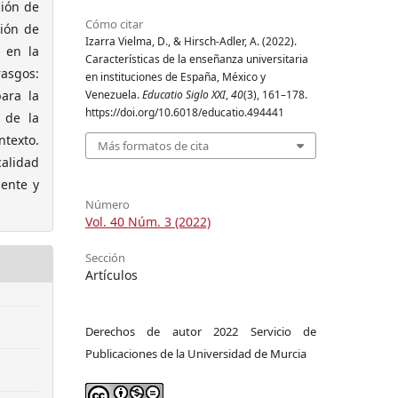
ción de
Cómo citar
ción de
Izarra Vielma, D., & Hirsch-Adler, A. (2022).
e en la
Características de la enseñanza universitaria
rasgos:
en instituciones de España, México y
para la
Venezuela.
Educatio Siglo XXI
,
40
(3), 161–178.
https://doi.org/10.6018/educatio.494441
 de la
ntexto.
Más formatos de cita
calidad
ente y
Número
Vol. 40 Núm. 3 (2022)
Sección
Artículos
Derechos de autor 2022 Servicio de
Publicaciones de la Universidad de Murcia