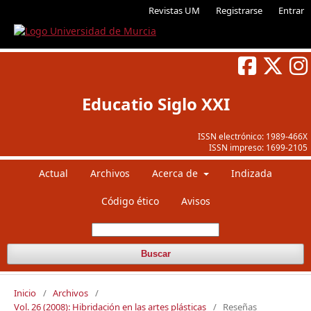
Revistas UM
Registrarse
Entrar
Educatio Siglo XXI
ISSN electrónico:
1989-466X
ISSN impreso:
1699-2105
Actual
Archivos
Acerca de
Indizada
Código ético
Avisos
Buscar
Inicio
/
Archivos
/
Vol. 26 (2008): Hibridación en las artes plásticas
/
Reseñas