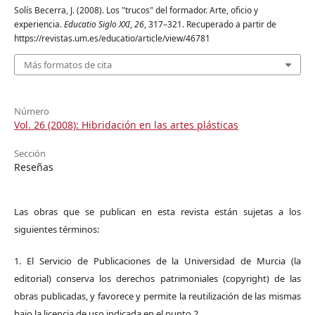
Solís Becerra, J. (2008). Los "trucos" del formador. Arte, oficio y
experiencia.
Educatio Siglo XXI
,
26
, 317–321. Recuperado a partir de
https://revistas.um.es/educatio/article/view/46781
Más formatos de cita
Número
Vol. 26 (2008): Hibridación en las artes plásticas
Sección
Reseñas
Las obras que se publican en esta revista están sujetas a los
siguientes términos:
1. El Servicio de Publicaciones de la Universidad de Murcia (la
editorial) conserva los derechos patrimoniales (copyright) de las
obras publicadas, y favorece y permite la reutilización de las mismas
bajo la licencia de uso indicada en el punto 2.