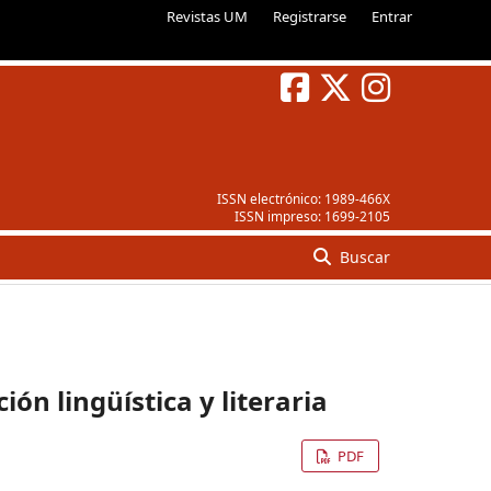
Revistas UM
Registrarse
Entrar
ISSN electrónico:
1989-466X
ISSN impreso:
1699-2105
Buscar
ión lingüística y literaria
PDF