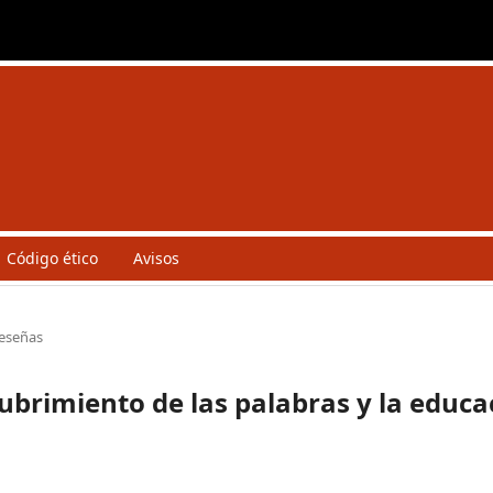
Código ético
Avisos
eseñas
scubrimiento de las palabras y la educac