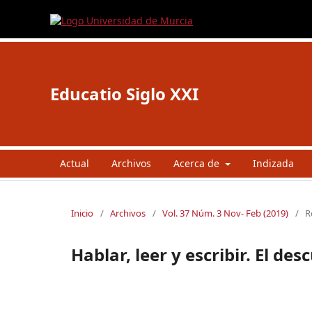
Educatio Siglo XXI
Actual
Archivos
Acerca de
Indizada
Inicio
/
Archivos
/
Vol. 37 Núm. 3 Nov- Feb (2019)
/
R
Hablar, leer y escribir. El de