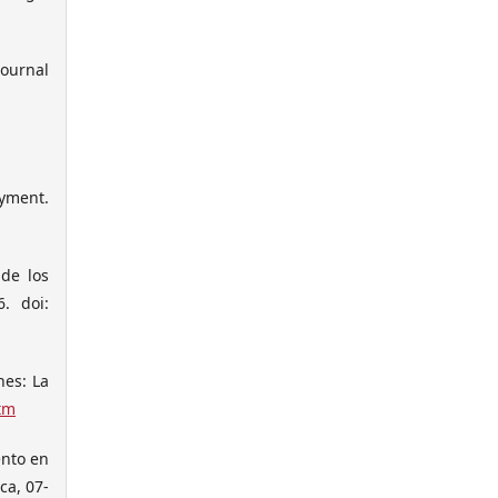
Journal
yment.
 de los
. doi:
nes: La
tm
ento en
ca, 07-