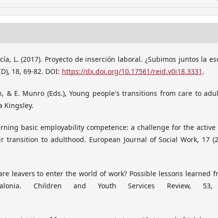
rcía, L. (2017). Proyecto de inserción laboral. ¿Subimos juntos la es
ID), 18, 69-82. DOI:
https://dx.doi.org/10.17561/reid.v0i18.3331
.
n, & E. Munro (Eds.), Young people's transitions from care to adu
a Kingsley.
 Learning basic employability competence: a challenge for the active
ir transition to adulthood. European Journal of Social Work, 17 (2
care leavers to enter the world of work? Possible lessons learned 
alonia. Children and Youth Services Review, 53,