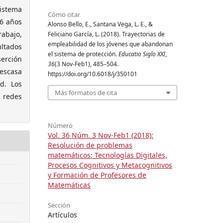
sistema
Cómo citar
 6 años
Alonso Bello, E., Santana Vega, L. E., &
rabajo,
Feliciano García, L. (2018). Trayectorias de
empleabilidad de los jóvenes que abandonan
ultados
el sistema de protección.
Educatio Siglo XXI
,
serción
36
(3 Nov-Feb1), 485–504.
 escasa
https://doi.org/10.6018/j/350101
d. Los
Más formatos de cita
s redes
Número
Vol. 36 Núm. 3 Nov-Feb1 (2018):
Resolución de problemas
matemáticos: Tecnologías Digitales,
Procesos Cognitivos y Metacognitivos
y Formación de Profesores de
Matemáticas
Sección
Artículos