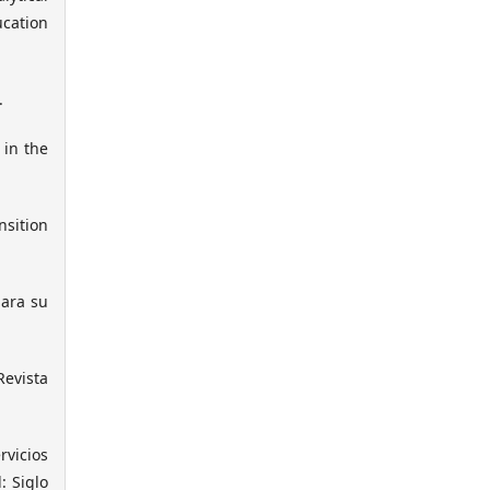
ucation
.
 in the
nsition
para su
Revista
rvicios
: Siglo