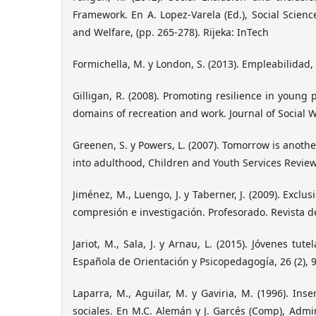
Framework. En A. Lopez-Varela (Ed.), Social Scien
and Welfare, (pp. 265-278). Rijeka: InTech
Formichella, M. y London, S. (2013). Empleabilidad, 
Gilligan, R. (2008). Promoting resilience in young 
domains of recreation and work. Journal of Social Wo
Greenen, S. y Powers, L. (2007). Tomorrow is anothe
into adulthood, Children and Youth Services Review
Jiménez, M., Luengo, J. y Taberner, J. (2009). Excl
compresión e investigación. Profesorado. Revista de
Jariot, M., Sala, J. y Arnau, L. (2015). Jóvenes tu
Española de Orientación y Psicopedagogía, 26 (2), 
Laparra, M., Aguilar, M. y Gaviria, M. (1996). Ins
sociales. En M.C. Alemán y J. Garcés (Comp), Admini