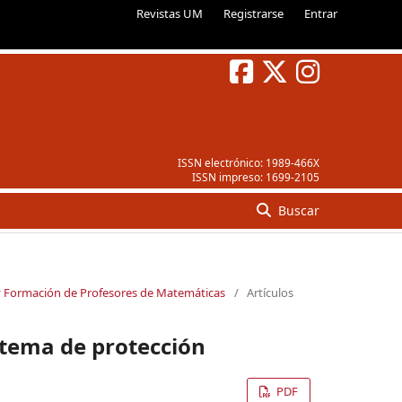
Revistas UM
Registrarse
Entrar
ISSN electrónico:
1989-466X
ISSN impreso:
1699-2105
Buscar
 y Formación de Profesores de Matemáticas
/
Artículos
stema de protección
PDF