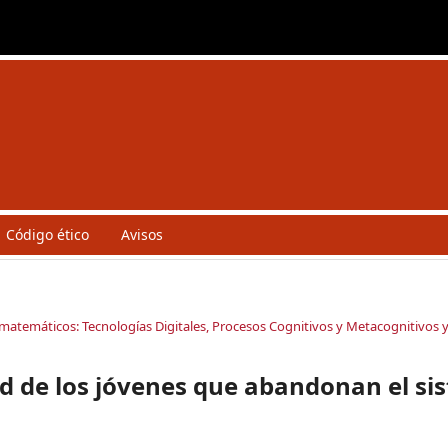
Código ético
Avisos
 matemáticos: Tecnologías Digitales, Procesos Cognitivos y Metacognitivos
d de los jóvenes que abandonan el si