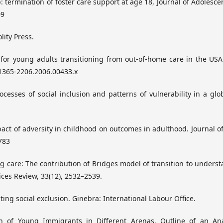
p: termination of foster care support at age 18, Journal of Adolesce
09
lity Press.
 for young adults transitioning from out-of-home care in the USA
j.1365-2206.2006.00433.x
ocesses of social inclusion and patterns of vulnerability in a glo
mpact of adversity in childhood on outcomes in adulthood. Journal of
783
ing care: The contribution of Bridges model of transition to unders
ices Review, 33(12), 2532–2539.
ating social exclusion. Ginebra: International Labour Office.
on of Young Immigrants in Different Arenas. Outline of an Ana