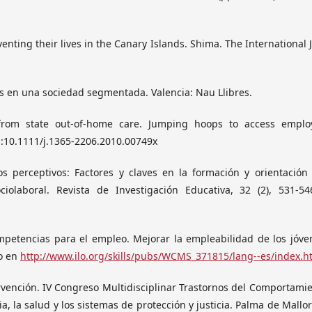
venting their lives in the Canary Islands. Shima. The International 
enes en una sociedad segmentada. Valencia: Nau Llibres.
 from state out-of-home care. Jumping hoops to access emplo
doi:10.1111/j.1365-2206.2010.00749x
s perceptivos: Factores y claves en la formación y orientación
iolaboral. Revista de Investigación Educativa, 32 (2), 531-546
mpetencias para el empleo. Mejorar la empleabilidad de los jóve
do en
http://www.ilo.org/skills/pubs/WCMS_371815/lang--es/index.h
ervención. IV Congreso Multidisciplinar Trastornos del Comportami
a, la salud y los sistemas de protección y justicia. Palma de Mallor