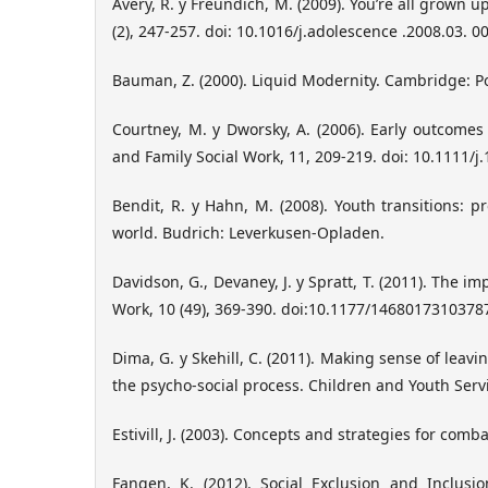
Avery, R. y Freundich, M. (2009). You’re all grown u
(2), 247-257. doi: 10.1016/j.adolescence .2008.03. 0
Bauman, Z. (2000). Liquid Modernity. Cambridge: Po
Courtney, M. y Dworsky, A. (2006). Early outcomes
and Family Social Work, 11, 209-219. doi: 10.1111/
Bendit, R. y Hahn, M. (2008). Youth transitions: pr
world. Budrich: Leverkusen-Opladen.
Davidson, G., Devaney, J. y Spratt, T. (2011). The i
Work, 10 (49), 369-390. doi:10.1177/1468017310378
Dima, G. y Skehill, C. (2011). Making sense of leav
the psycho-social process. Children and Youth Serv
Estivill, J. (2003). Concepts and strategies for comb
Fangen, K. (2012). Social Exclusion and Inclusi