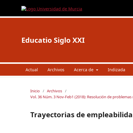
Educatio Siglo XXI
Actual
Archivos
Acerca de
Indizada
Inicio
/
Archivos
/
Vol. 36 Núm. 3 Nov-Feb1 (2018): Resolución de problemas
Trayectorias de empleabilida