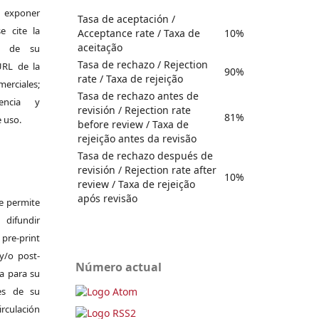
exponer
Tasa de aceptación /
e cite la
Acceptance rate / Taxa de
10%
aceitação
al de su
Tasa de rechazo / Rejection
 URL de la
90%
rate / Taxa de rejeição
merciales;
Tasa de rechazo antes de
encia y
revisión / Rejection rate
81%
e uso.
before review / Taxa de
rejeição antes da revisão
Tasa de rechazo después de
revisión / Rejection rate after
10%
review / Taxa de rejeição
após revisão
Se permite
difundir
pre-print
y/o post-
Número actual
da para su
es de su
irculación