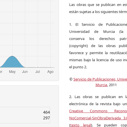
Las obras que se publican en est
están sujetas a los siguientes térm
1. El Servicio de Publicacion
Universidad de Murcia (la ed
conserva los derechos patri
(copyright) de las obras publ
favorece y permite la reutilizac
mismas bajo la licencia de uso i
el punto 2.
©
Servicio de Publicaciones, Univ
Murcia
, 2011
2. Las obras se publican en l
electrónica de la revista bajo un
Creative Commons Reconoci
464
297
NoComercial-SinObraDerivada 3
(
texto legal
). Se pueden copia