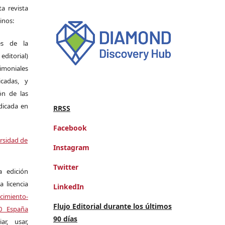
a revista
inos:
es de la
itorial)
moniales
icadas, y
ión de las
ndicada en
RRSS
Facebook
ersidad de
Instagram
Twitter
a edición
a licencia
LinkedIn
miento-
Flujo Editorial durante los últimos
.0 España
90 días
r, usar,