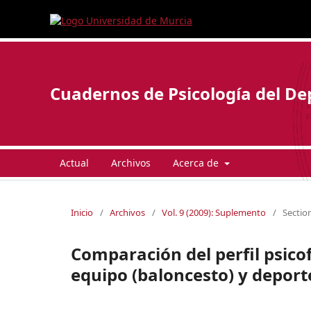
Cuadernos de Psicología del De
Actual
Archivos
Acerca de
Inicio
/
Archivos
/
Vol. 9 (2009): Suplemento
/
Section
Comparación del perfil psico
equipo (baloncesto) y deport