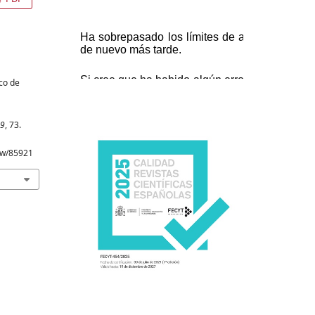
ico de
9
, 73.
iew/85921