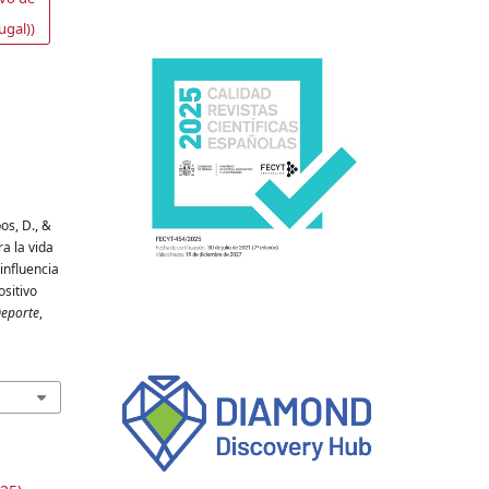
ugal))
os, D., &
ra la vida
 influencia
sitivo
Deporte
,