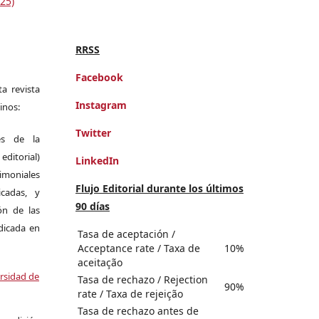
25)
RRSS
Facebook
a revista
Instagram
inos:
Twitter
es de la
itorial)
LinkedIn
moniales
Flujo Editorial durante los últimos
icadas, y
90 días
ión de las
ndicada en
Tasa de aceptación /
Acceptance rate / Taxa de
10%
aceitação
ersidad de
Tasa de rechazo / Rejection
90%
rate / Taxa de rejeição
Tasa de rechazo antes de