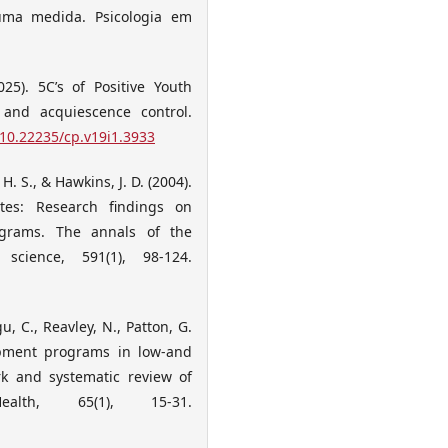
 uma medida. Psicologia em
025). 5C’s of Positive Youth
 and acquiescence control.
/10.22235/cp.v19i1.3933
 H. S., & Hawkins, J. D. (2004).
tes: Research findings on
ograms. The annals of the
science, 591(1), 98-124.
u, C., Reavley, N., Patton, G.
elopment programs in low-and
k and systematic review of
alth, 65(1), 15-31.