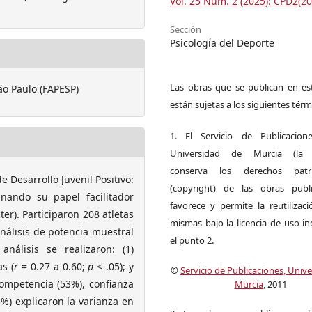
Vol. 25 Núm. 2 (2025): CPD2(20
Sección
Psicología del Deporte
Las obras que se publican en est
o Paulo (FAPESP)
están sujetas a los siguientes térm
1. El Servicio de Publicacion
Universidad de Murcia (la ed
conserva los derechos patri
e Desarrollo Juvenil Positivo:
(copyright) de las obras publ
inando su papel facilitador
favorece y permite la reutilizac
er). Participaron 208 atletas
mismas bajo la licencia de uso i
nálisis de potencia muestral
el punto 2.
nálisis se realizaron: (1)
as (
r
= 0.27 a 0.60;
p
< .05); y
©
Servicio de Publicaciones, Univ
ompetencia (53%), confianza
Murcia
, 2011
5%) explicaron la varianza en