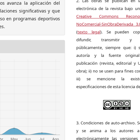
2. Las obras se publican en l
os avanza la aplicación del
electrónica de la revista bajo un
laciones significativas y que
Creative Commons Reconoci
 uso en programas deportivos
NoComercial-SinObraDerivada 3
es.
(
texto legal
). Se pueden copia
difundir, transmitir y 
públicamente, siempre que: i) s
autoría y la fuente origin
publicación (revista, editorial y
obra); ii) no se usen para fines co
iii) se mencione la exist
especificaciones de esta licencia d
3. Condiciones de auto-archivo. 
y se anima a los autores a 
electrónicamente las versiones 