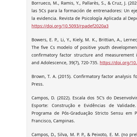
Borrueco, M., Ramis, Y., Pallarès, S., & Cruz, J. (2
las 5Cs para la formación de entrenadores: Un ej
la evidencia. Revista de Psicología Aplicada al Depor
https://doi.org/10.5093/rpadef2020a3
Bowers, E. P., Li, Y., Kiely, M. K., Brittian, A., Lerner
The five Cs modelo of positive youth development
confirmatory factor structure and measurement i
and Adolescence, 39(7), 720-735.
https://doi.org/1
Brown, T. A. (2015). Confirmatory factor analysis f
Press.
Campos, D. (2022). Escala dos 5C’s do Desenvolvi
Esporte: Construção e Evidências de Validade
Programa de Pós-Graduação Stricto Sensu em Ps
Francisco, Campinas.
Campos, D., Silva, M. P. P., & Peixoto, E. M. (no pr