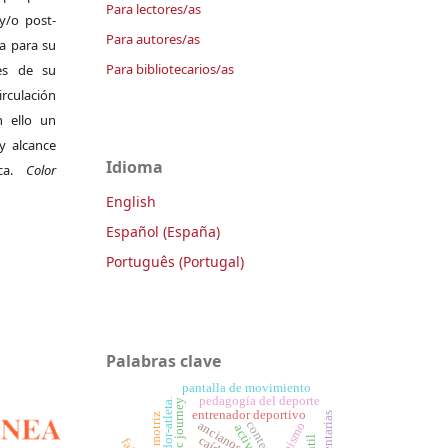
Para lectores/as
y/o post-
Para autores/as
da para su
Para bibliotecarios/as
es de su
irculación
 ello un
y alcance
Idioma
ica.
Color
English
Español (España)
Português (Portugal)
Palabras clave
pantalla de movimiento
pedagogía del deporte
entrenador-atleta.
historic journey
entrenador deportivo
ancianos
contexto
caídas