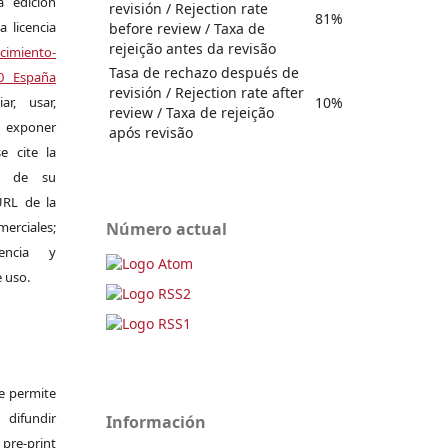
a edición
revisión / Rejection rate
81%
a licencia
before review / Taxa de
rejeição antes da revisão
miento-
Tasa de rechazo después de
.0 España
revisión / Rejection rate after
10%
r, usar,
review / Taxa de rejeição
exponer
após revisão
e cite la
al de su
 URL de la
Número actual
merciales;
encia y
e uso.
Se permite
difundir
Información
pre-print