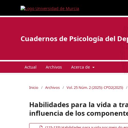
Cuadernos de Psicología del De
Actual
Archivos
Acerca de
Inicio
/
Archivos
/
Vol. 25 Núm. 2 (2025): CPD2(2025)
/
Habilidades para la vida a tr
influencia de los componentes
(115-133) Habilidades para a vida por meio do e