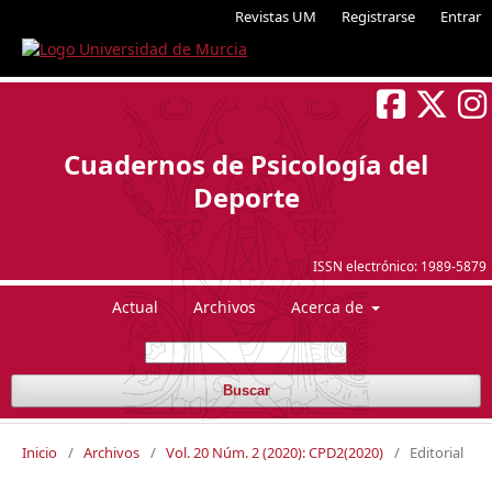
Revistas UM
Registrarse
Entrar
Cuadernos de Psicología del
Deporte
ISSN electrónico:
1989-5879
Actual
Archivos
Acerca de
Buscar
Inicio
/
Archivos
/
Vol. 20 Núm. 2 (2020): CPD2(2020)
/
Editorial