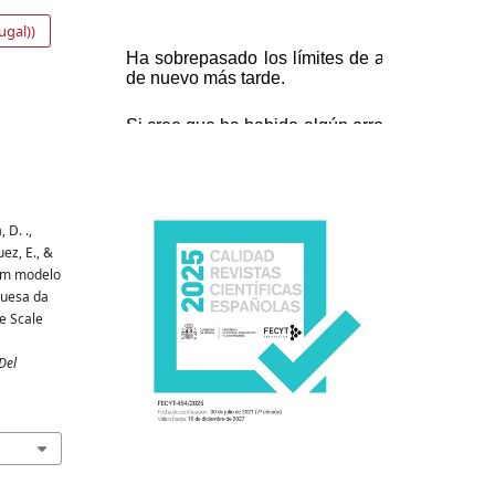
ugal))
 D. .,
uez, E., &
 um modelo
guesa da
e Scale
Del