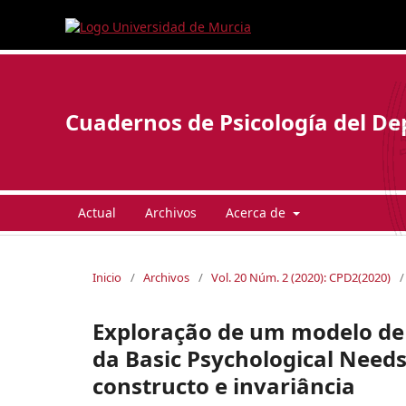
Cuadernos de Psicología del De
Actual
Archivos
Acerca de
Inicio
/
Archivos
/
Vol. 20 Núm. 2 (2020): CPD2(2020)
/
Exploração de um modelo de
da Basic Psychological Needs 
constructo e invariância