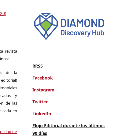
20)
a revista
inos:
RRSS
es de la
Facebook
itorial)
moniales
Instagram
icadas, y
Twitter
ión de las
ndicada en
LinkedIn
Flujo Editorial durante los últimos
ersidad de
90 días