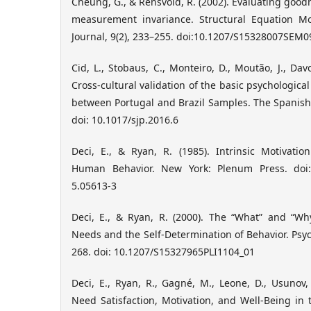
Cheung, G., & Rensvold, R. (2002). Evaluating goodne
measurement invariance. Structural Equation Mod
Journal, 9(2), 233–255. doi:10.1207/S15328007SEM0
Cid, L., Stobaus, C., Monteiro, D., Moutão, J., Davo
Cross-cultural validation of the basic psychologica
between Portugal and Brazil Samples. The Spanish J
doi: 10.1017/sjp.2016.6
Deci, E., & Ryan, R. (1985). Intrinsic Motivatio
Human Behavior. New York: Plenum Press. doi:
5.05613-3
Deci, E., & Ryan, R. (2000). The “What” and “W
Needs and the Self-Determination of Behavior. Psych
268. doi: 10.1207/S15327965PLI1104_01
Deci, E., Ryan, R., Gagné, M., Leone, D., Usunov, 
Need Satisfaction, Motivation, and Well-Being in