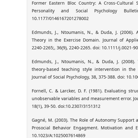
Former Eastern Bloc Country: A Cross-Cultural S
Personality and Social Psychology Bulleti
10.1177/0146167201278002
Edmunds, J., Ntoumanis, N., & Duda, J. (2006). A
Theory in the Exercise Domain. Journal of Applie
2240-2265;, 36(9), 2240-2265. doi: 10.1111/j.0021-9
Edmunds, J., Ntoumanis, N., & Duda, J. (2008). 
theory-based teaching style intervention in th
Journal of Social Psychology, 38, 375-388. doi: 10.1
Fornell, C. & Larcker, D. F. (1981). Evaluating st
unobservable variables and measurement error. Jo
18(1), 39-50. doi:10.2307/3151312
Gagné, M. (2003). The Role of Autonomy Support 
Prosocial Behavior Engagment. Motivation and Em
10.1023/A:1025007614869