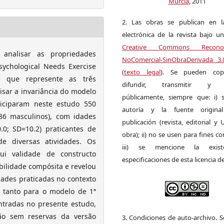
Murcia
, 2011
2. Las obras se publican en l
electrónica de la revista bajo un
Creative Commons Reconoci
analisar as propriedades
NoComercial-SinObraDerivada 3
sychological Needs Exercise
(
texto legal
). Se pueden copia
 que represente as três
difundir, transmitir y 
isar a invariância do modelo
públicamente, siempre que: i) s
iciparam neste estudo 550
autoría y la fuente origin
86 masculinos), com idades
publicación (revista, editorial y
0; SD=10.2) praticantes de
obra); ii) no se usen para fines co
de diversas atividades. Os
iii) se mencione la exist
ui validade de constructo
especificaciones de esta licencia d
abilidade compósita e revelou
dades praticadas no contexto
, tanto para o modelo de 1ª
tradas no presente estudo,
ção sem reservas da versão
3. Condiciones de auto-archivo. 