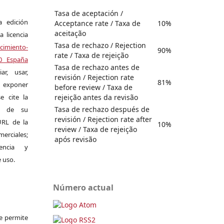
Tasa de aceptación /
a edición
Acceptance rate / Taxa de
10%
aceitação
a licencia
Tasa de rechazo / Rejection
miento-
90%
rate / Taxa de rejeição
.0 España
Tasa de rechazo antes de
r, usar,
revisión / Rejection rate
81%
exponer
before review / Taxa de
rejeição antes da revisão
e cite la
Tasa de rechazo después de
al de su
revisión / Rejection rate after
 URL de la
10%
review / Taxa de rejeição
merciales;
após revisão
encia y
e uso.
Número actual
Se permite