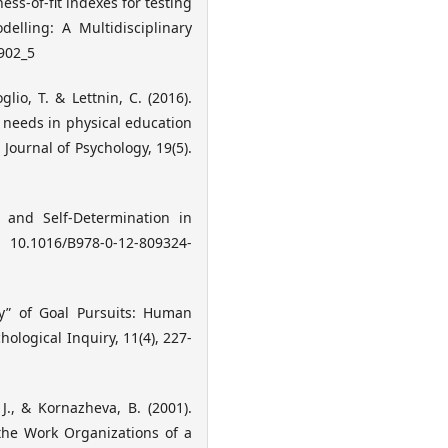
ss-of-fit indexes for testing
elling: A Multidisciplinary
902_5
glio, T. & Lettnin, C. (2016).
l needs in physical education
ournal of Psychology, 19(5).
n and Self-Determination in
 10.1016/B978-0-12-809324-
hy” of Goal Pursuits: Human
ological Inquiry, 11(4), 227-
J., & Kornazheva, B. (2001).
 the Work Organizations of a