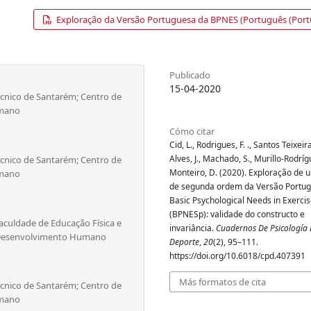
Exploração da Versão Portuguesa da BPNES (Português (Port
Publicado
15-04-2020
técnico de Santarém; Centro de
umano
Cómo citar
Cid, L., Rodrigues, F. ., Santos Teixeira,
Alves, J., Machado, S., Murillo-Rodríg
técnico de Santarém; Centro de
Monteiro, D. (2020). Exploração de
umano
de segunda ordem da Versão Portu
Basic Psychological Needs in Exercis
(BPNESp): validade do constructo e
culdade de Educação Física e
invariância.
Cuadernos De Psicología 
e Desenvolvimento Humano
Deporte
,
20
(2), 95–111.
https://doi.org/10.6018/cpd.407391
Más formatos de cita
técnico de Santarém; Centro de
umano