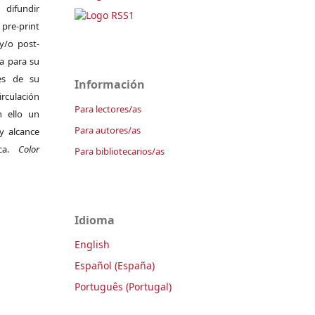
difundir
pre-print
y/o post-
da para su
es de su
Información
irculación
Para lectores/as
 ello un
Para autores/as
y alcance
ica.
Color
Para bibliotecarios/as
Idioma
English
Español (España)
Português (Portugal)