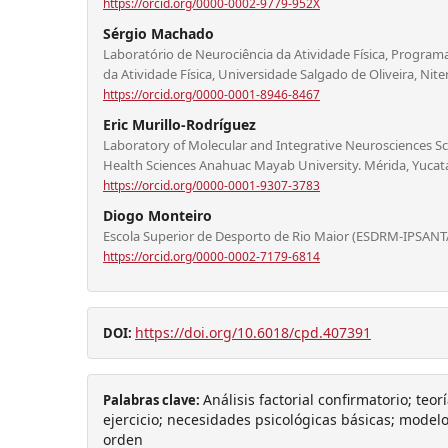
https://orcid.org/0000-0002-9779-952X
Sérgio Machado
Laboratório de Neurociência da Atividade Física, Progra
da Atividade Física, Universidade Salgado de Oliveira, Niter
https://orcid.org/0000-0001-8946-8467
Eric Murillo-Rodríguez
Laboratory of Molecular and Integrative Neurosciences Sch
Health Sciences Anahuac Mayab University. Mérida, Yucat
https://orcid.org/0000-0001-9307-3783
Diogo Monteiro
Escola Superior de Desporto de Rio Maior (ESDRM-IPSAN
https://orcid.org/0000-0002-7179-6814
https://doi.org/10.6018/cpd.407391
DOI:
Análisis factorial confirmatorio; teo
Palabras clave:
ejercicio; necesidades psicológicas básicas; model
orden