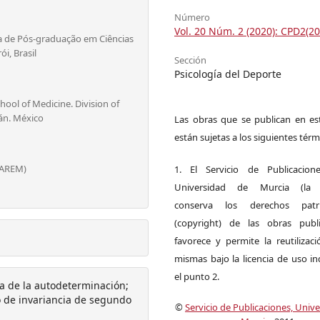
Número
Vol. 20 Núm. 2 (2020): CPD2(20
ma de Pós-graduação em Ciências
ói, Brasil
Sección
Psicología del Deporte
ool of Medicine. Division of
án. México
Las obras que se publican en est
están sujetas a los siguientes térm
TAREM)
1. El Servicio de Publicacion
Universidad de Murcia (la ed
conserva los derechos patri
(copyright) de las obras publ
favorece y permite la reutilizac
mismas bajo la licencia de uso i
el punto 2.
ría de la autodeterminación;
o de invariancia de segundo
©
Servicio de Publicaciones, Univ