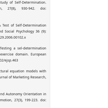
tudy of Self-Determination.
n, 27(8), 930-942. doi:
 Test of Self-Determination
d Social Psychology 36 (9):
029.2006.00102.x
Testing a sel-determination
e exercise domain. European
002/ejsp.463
ructural equation models with
urnal of Marketing Research,
and Autonomy Orientation in
otion, 27(3), 199-223. doi: