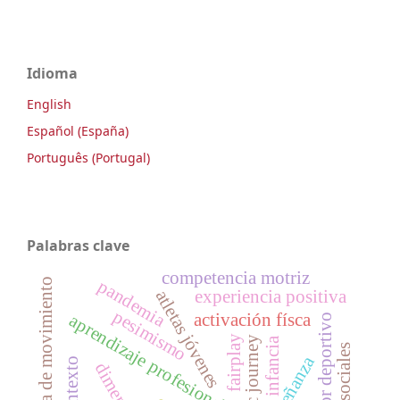
Idioma
English
Español (España)
Português (Portugal)
Palabras clave
competencia motriz
pantalla de movimiento
pandemia
atletas jóvenes
experiencia positiva
pesimismo
activación físca
aprendizaje profesional
entrenador deportivo
fairplay
historic journey
infancia
enseñanza
contexto