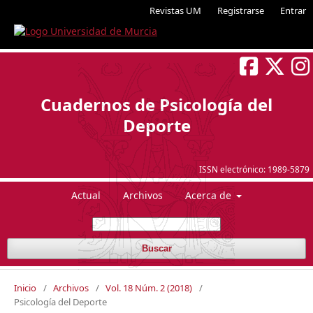
Revistas UM
Registrarse
Entrar
Cuadernos de Psicología del
Deporte
ISSN electrónico:
1989-5879
Actual
Archivos
Acerca de
Buscar
Inicio
/
Archivos
/
Vol. 18 Núm. 2 (2018)
/
Psicología del Deporte