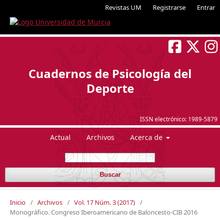
Revistas UM
Registrarse
Entrar
Cuadernos de Psicología del
Deporte
ISSN electrónico:
1989-5879
Actual
Archivos
Acerca de
Buscar
Inicio
/
Archivos
/
Vol. 17 Núm. 3 (2017)
/
Monográfico. Congreso Iberoamericano de Baloncesto-CIB 2016