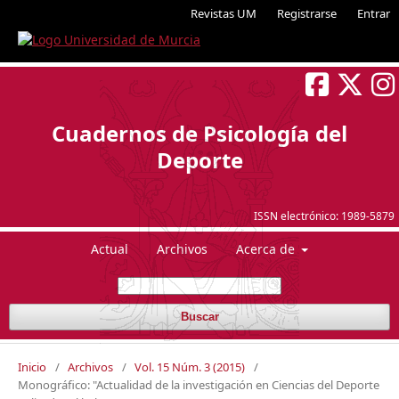
Revistas UM
Registrarse
Entrar
Cuadernos de Psicología del
Deporte
ISSN electrónico:
1989-5879
Actual
Archivos
Acerca de
Buscar
Inicio
/
Archivos
/
Vol. 15 Núm. 3 (2015)
/
Monográfico: "Actualidad de la investigación en Ciencias del Deporte