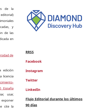
es de la
itorial)
moniales
icadas, y
ión de las
ndicada en
RRSS
ersidad de
Facebook
a edición
Instagram
a licencia
Twitter
miento-
.0 España
LinkedIn
r, usar,
Flujo Editorial durante los últimos
exponer
90 días
e cite la