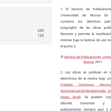
1. El Servicio de Publicacion
Universidad de Murcia (la ed
conserva los derechos patri
(copyright) de las obras publ
250
favorece y permite la reutilizac
125
mismas bajo la licencia de uso i
el punto 2.
©
Servicio de Publicaciones, Univ
Murcia
, 2011
2. Las obras se publican en l
electrónica de la revista bajo un
Creative Commons Reconoci
NoComercial-SinObraDerivada 3
(
texto legal
). Se pueden copia
difundir, transmitir y 
públicamente, siempre que: i) s