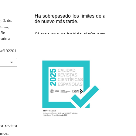
, D. de.
s…….,
 De
rado a
iew/192201
a revista
inos: