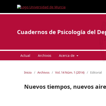
Cuadernos de Psicología del De
Actual
Archivos
Acerca de
Inicio
/
Archivos
/
Vol. 14 Núm. 1 (2014)
/
Editorial
Nuevos tiempos, nuevos aire