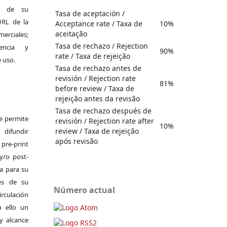
al de su
Tasa de aceptación /
 URL de la
Acceptance rate / Taxa de
10%
aceitação
merciales;
Tasa de rechazo / Rejection
encia y
90%
rate / Taxa de rejeição
e uso.
Tasa de rechazo antes de
revisión / Rejection rate
81%
before review / Taxa de
rejeição antes da revisão
Tasa de rechazo después de
Se permite
revisión / Rejection rate after
10%
review / Taxa de rejeição
difundir
após revisão
pre-print
y/o post-
da para su
es de su
Número actual
irculación
 ello un
y alcance