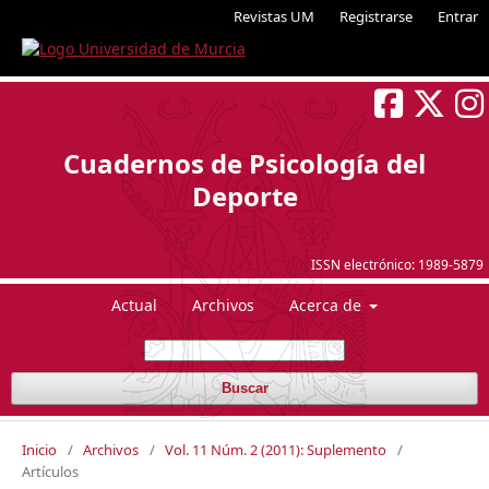
Revistas UM
Registrarse
Entrar
Cuadernos de Psicología del
Deporte
ISSN electrónico:
1989-5879
Actual
Archivos
Acerca de
Buscar
Inicio
/
Archivos
/
Vol. 11 Núm. 2 (2011): Suplemento
/
Artículos