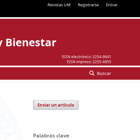
Revistas UM
Registrarse
Entrar
y Bienestar
ISSN electrónico:
2254-9641
ISSN impreso:
2255-4955
Buscar
Enviar un artículo
Palabras clave