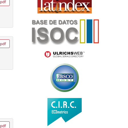
pdf
pdf
pdf