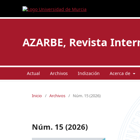
AZARBE, Revista Intern
Actual
Archivos
Indización
Acerca de
Inicio
/
Archivos
/
Núm. 15 (2026)
Núm. 15 (2026)