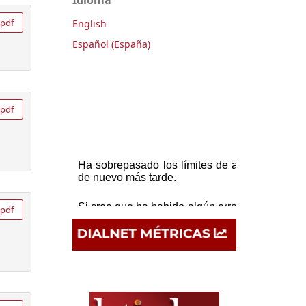
pdf
English
Español (España)
pdf
pdf