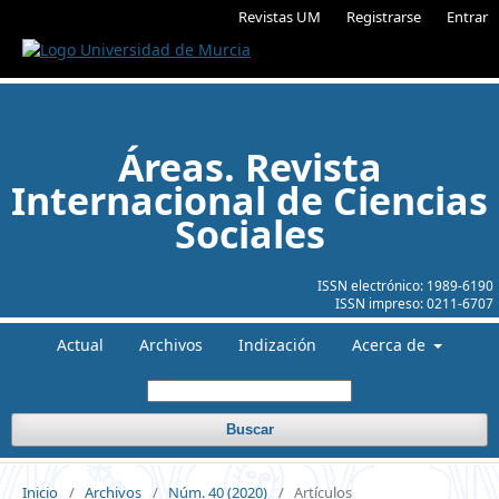
Revistas UM
Registrarse
Entrar
Áreas. Revista
Internacional de Ciencias
Sociales
ISSN electrónico:
1989-6190
ISSN impreso:
0211-6707
Actual
Archivos
Indización
Acerca de
Buscar
Inicio
/
Archivos
/
Núm. 40 (2020)
/
Artículos