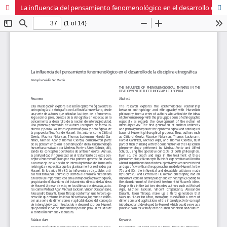
La influencia del pensamiento fenomenológico en el desarrollo de la disciplina etnográfica