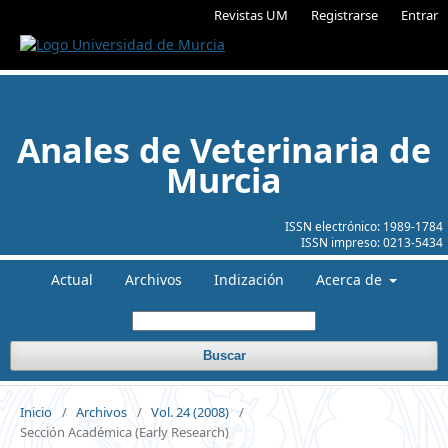
Revistas UM
Registrarse
Entrar
Anales de Veterinaria de
Murcia
ISSN electrónico:
1989-1784
ISSN impreso:
0213-5434
Actual
Archivos
Indización
Acerca de
Buscar
Inicio
/
Archivos
/
Vol. 24 (2008)
/
Sección Académica (Early Research)