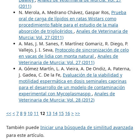
(2011)
N. Merola, A. Medrano Chávez, Gaspar Ros,
Prueba
oral de carga de lípidos en ratas Wistars como
procedimiento fiable para el estudio de la mala
absorción de triglicéridos
,
Anales de Veterinaria de
Murcia: Vol. 27 (2011)
A. Mas, J. M. Sanes, F. Martínez Gomariz, R. Diego, P.
Vallejo, J. I. Seva,
Protocolo de sincronización de celo
en vacas de lidia con monta natural
,
Anales de
Veterinaria de Murcia: Vol. 27 (2011)
A. Gómez Martín, L. A. Vieira, A. De Ondiz, A. Paterna,
J. Gadea, C. De la Fe,
Evaluación de la viabilidad y
motilidad espermática en dosis seminales caprinas
para el desarrollo de un modelo de contaminación
experimental con Mycoplasmaspp
,
Anales de
Veterinaria de Murcia: Vol. 28 (2012)
<<
<
7
8
9
10
11
12
13
14
15
16
>
>>
También puede
Iniciar una búsqueda de similitud avanzada
para este artículo.