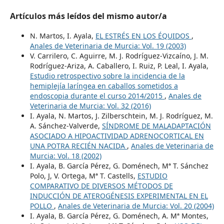
Artículos más leídos del mismo autor/a
N. Martos, I. Ayala,
EL ESTRÉS EN LOS ÉQUIDOS
,
Anales de Veterinaria de Murcia: Vol. 19 (2003)
V. Carrilero, C. Aguirre, M. J. Rodríguez-Vizcaíno, J. M.
Rodríguez-Ariza, A. Caballero, I. Ruiz, P. Leal, I. Ayala,
Estudio retrospectivo sobre la incidencia de la
hemiplejía laríngea en caballos sometidos a
endoscopia durante el curso 2014/2015
,
Anales de
Veterinaria de Murcia: Vol. 32 (2016)
I. Ayala, N. Martos, J. Zilberschtein, M. J. Rodríguez, M.
A. Sánchez-Valverde,
SÍNDROME DE MALADAPTACIÓN
ASOCIADO A HIPOACTIVIDAD ADRENOCORTICAL EN
UNA POTRA RECIÉN NACIDA
,
Anales de Veterinaria de
Murcia: Vol. 18 (2002)
I. Ayala, B. García Pérez, G. Doménech, Mª T. Sánchez
Polo, J, V. Ortega, Mª T. Castells,
ESTUDIO
COMPARATIVO DE DIVERSOS MÉTODOS DE
INDUCCIÓN DE ATEROGÉNESIS EXPERIMENTAL EN EL
POLLO
,
Anales de Veterinaria de Murcia: Vol. 20 (2004)
I. Ayala, B. García Pérez, G. Doménech, A. Mª Montes,