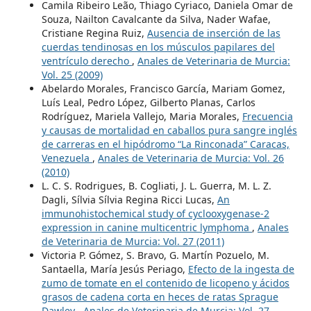
Camila Ribeiro Leão, Thiago Cyriaco, Daniela Omar de
Souza, Nailton Cavalcante da Silva, Nader Wafae,
Cristiane Regina Ruiz,
Ausencia de inserción de las
cuerdas tendinosas en los músculos papilares del
ventrículo derecho
,
Anales de Veterinaria de Murcia:
Vol. 25 (2009)
Abelardo Morales, Francisco García, Mariam Gomez,
Luís Leal, Pedro López, Gilberto Planas, Carlos
Rodríguez, Mariela Vallejo, Maria Morales,
Frecuencia
y causas de mortalidad en caballos pura sangre inglés
de carreras en el hipódromo “La Rinconada” Caracas,
Venezuela
,
Anales de Veterinaria de Murcia: Vol. 26
(2010)
L. C. S. Rodrigues, B. Cogliati, J. L. Guerra, M. L. Z.
Dagli, Sílvia Sílvia Regina Ricci Lucas,
An
immunohistochemical study of cyclooxygenase-2
expression in canine multicentric lymphoma
,
Anales
de Veterinaria de Murcia: Vol. 27 (2011)
Victoria P. Gómez, S. Bravo, G. Martín Pozuelo, M.
Santaella, María Jesús Periago,
Efecto de la ingesta de
zumo de tomate en el contenido de licopeno y ácidos
grasos de cadena corta en heces de ratas Sprague
Dawley
,
Anales de Veterinaria de Murcia: Vol. 27