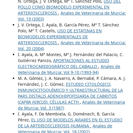
N. Ortega, J. V. Ortega, Mª T. Sánchez Polo,
USO DEL
POLLO COMO BIOMODELO EXPERIMENTAL EN
ARTERIOSCLEROSIS
,
Anales de Veterinaria de Murcia:
Vol. 19 (2003)
J. V. Ortega, I. Ayala, B. García Pérez, Mª T. Sánchez
Polo, Mª T. Castells,
USO DE ESTATINAS EN
BIOMODELOS EXPERIMENTALES DE
ARTERIOSCLEROSIS
,
Anales de Veterinaria de Murcia:
Vol. 20 (2004)
I. Ayala, A. Mª Montes, Mª J. Fernández del Palacio, C.
Gutiérrez Panizo,
APORTACIONES AL ESTUDIO
ELECTROCARDIOGRÁFICO DEL CABALLO
,
Anales de
Veterinaria de Murcia: Vol 9-10 (1993-94)
M. A. Gómez, J. A. Navarro, A. Bernabé, P. Cámara, A. J.
Fernández, J. C. Gómez,
ESTUDIO CITOLÓGICO,
INMUNOCITOQUÍMICO Y ULTRAESTRUCTURAL DE LA
PARS DISTALIS ADENOHIPOFISIARIA DE CABRITOS
(
CAPRA HIRCUS
): CÉLULAS ACTH
,
Anales de Veterinaria
de Murcia: Vol. 3 (1987)
I. Ayala, F. De Membiela, G. Doménech, B. García
Pérez,
EL USO DE MODELOS AVIARES EN EL ESTUDIO
DE LA ARTERIOSCLEROSIS HUMANA
,
Anales de
Veterinaria de Murcia: Vol. 18 (2002)