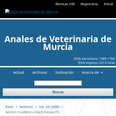
Revistas UM
Registrarse
Entrar
Anales de Veterinaria de
Murcia
ISSN electrónico:
1989-1784
ISSN impreso:
0213-5434
Actual
Archivos
Indización
Acerca de
Buscar
Inicio
/
Archivos
/
Vol. 24 (2008)
/
Sección Académica (Early Research)