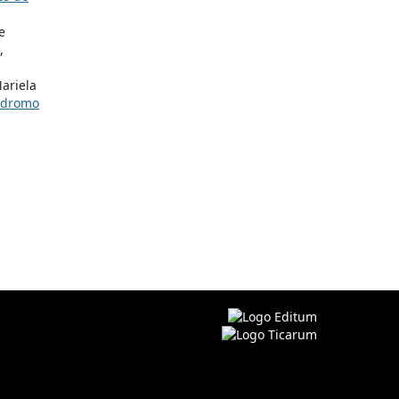
e
,
ariela
pódromo