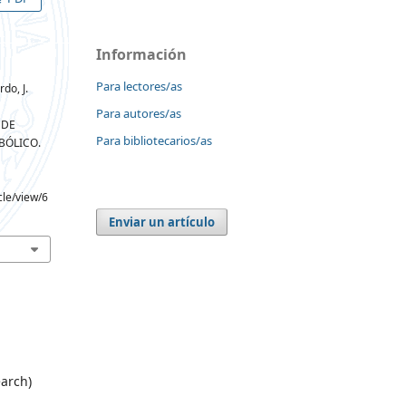
Información
Para lectores/as
do, J.
Para autores/as
 DE
Para bibliotecarios/as
BÓLICO.
cle/view/6
Enviar un artículo
arch)