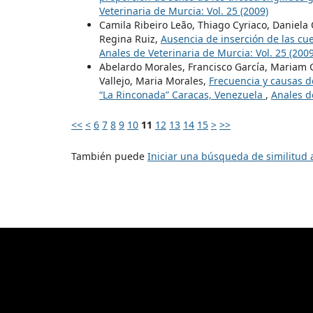
Veterinaria de Murcia: Vol. 25 (2009)
Camila Ribeiro Leão, Thiago Cyriaco, Daniela
Regina Ruiz,
Ausencia de inserción de las cu
Anales de Veterinaria de Murcia: Vol. 25 (2009
Abelardo Morales, Francisco García, Mariam G
Vallejo, Maria Morales,
Frecuencia y causas d
“La Rinconada” Caracas, Venezuela
,
Anales de
<<
<
6
7
8
9
10
11
12
13
14
15
>
>>
También puede
Iniciar una búsqueda de similitud