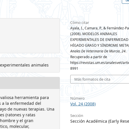
Cómo citar
Ayala, I., Camara, P., & Fernández-Par
(2008). MODELOS ANIMALES
EXPERIMENTALES DE ENFERMEDAD
HÍGADO GRASO Y SÍNDROME META
Anales De Veterinaria De Murcia
,
24
.
Recuperado a partir de
https://revistas.um.es/analesvet/arti
experimentales animales
8991
Más formatos de cita
 valiosa herramienta para
Número
s a la enfermedad del
Vol. 24 (2008)
sayo de nuevas terapias. Una
es (ratones y ratas
Sección
l hombre y el gran
Sección Académica (Early Rese
tico, molecular,