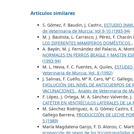
Artículos similares
S. Gómez, F. Baudin, J. Castric,
ESTUDIO INMU
de Veterinaria de Murcia: Vol 9-10 (1993-94)
M. J. Bautista, L. Carrasco, J. Pérez, F. Chacón
LOS DIFERENTES MAMIFEROS DOMÉSTICOS
,
A. Bayón, M. J. Fernández del Palacio, A. Monte
NORMALES EN PERROS BEAGLE Y MASTIN E
(1993-94)
M. L. Hevia, F. C. Fuentes, A. Quiles,
ESTUDIO 
Veterinaria de Murcia: Vol. 8 (1992)
J. Salinas, F. Cuello, Mª R. Caro, Mª C. Gallego,
EVOLUCIÓN DEL NIVEL DE ANTICUERPOS DE 
VACUNACIONES
,
Anales de Veterinaria de Mur
F. López, J. Ortega, M. A. Sánchez-Valverde, J
CATÉTER EN VENTRÍCULOS LATERALES DE LA
M. Sánchez Rodríguez, A. G. Gómez Castro, E. P
Gallego Barrera,
PRODUCCIÓN DE LECHE PO
5 (1989)
María Magdalena Garijo, F. D. Alonso, C. Mar
proporción de sexos de los tricostrongílidos 