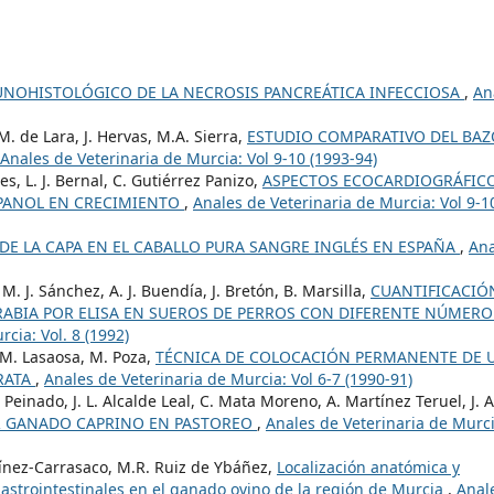
NOHISTOLÓGICO DE LA NECROSIS PANCREÁTICA INFECCIOSA
,
An
 M. de Lara, J. Hervas, M.A. Sierra,
ESTUDIO COMPARATIVO DEL BAZ
Anales de Veterinaria de Murcia: Vol 9-10 (1993-94)
s, L. J. Bernal, C. Gutiérrez Panizo,
ASPECTOS ECOCARDIOGRÁFIC
SPANOL EN CRECIMIENTO
,
Anales de Veterinaria de Murcia: Vol 9-1
DE LA CAPA EN EL CABALLO PURA SANGRE INGLÉS EN ESPAÑA
,
Ana
 M. J. Sánchez, A. J. Buendía, J. Bretón, B. Marsilla,
CUANTIFICACIÓ
RABIA POR ELISA EN SUEROS DE PERROS CON DIFERENTE NÚMERO
cia: Vol. 8 (1992)
. M. Lasaosa, M. Poza,
TÉCNICA DE COLOCACIÓN PERMANENTE DE 
 RATA
,
Anales de Veterinaria de Murcia: Vol 6-7 (1990-91)
einado, J. L. Alcalde Leal, C. Mata Moreno, A. Martínez Teruel, J. A
R GANADO CAPRINO EN PASTOREO
,
Anales de Veterinaria de Murci
tínez-Carrasaco, M.R. Ruiz de Ybáñez,
Localización anatómica y
gastrointestinales en el ganado ovino de la región de Murcia
,
Anal