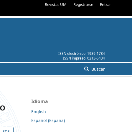
Revistas UM
Registrarse
Entrar
ISSN electrónico:
1989-1784
ISSN impreso:
0213-5434
Buscar
Idioma
DO
English
Español (España)
PDF