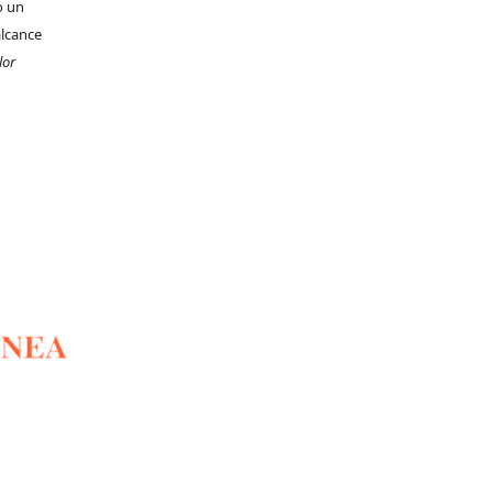
o un
alcance
lor