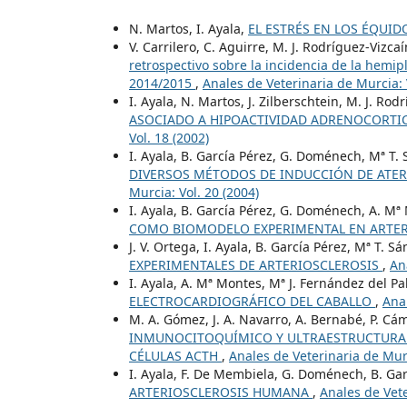
N. Martos, I. Ayala,
EL ESTRÉS EN LOS ÉQUI
V. Carrilero, C. Aguirre, M. J. Rodríguez-Vizcaín
retrospectivo sobre la incidencia de la hemip
2014/2015
,
Anales de Veterinaria de Murcia: 
I. Ayala, N. Martos, J. Zilberschtein, M. J. Ro
ASOCIADO A HIPOACTIVIDAD ADRENOCORTI
Vol. 18 (2002)
I. Ayala, B. García Pérez, G. Doménech, Mª T. S
DIVERSOS MÉTODOS DE INDUCCIÓN DE ATER
Murcia: Vol. 20 (2004)
I. Ayala, B. García Pérez, G. Doménech, A. Mª 
COMO BIOMODELO EXPERIMENTAL EN ARTE
J. V. Ortega, I. Ayala, B. García Pérez, Mª T. S
EXPERIMENTALES DE ARTERIOSCLEROSIS
,
An
I. Ayala, A. Mª Montes, Mª J. Fernández del Pa
ELECTROCARDIOGRÁFICO DEL CABALLO
,
Anal
M. A. Gómez, J. A. Navarro, A. Bernabé, P. Cám
INMUNOCITOQUÍMICO Y ULTRAESTRUCTURAL D
CÉLULAS ACTH
,
Anales de Veterinaria de Murc
I. Ayala, F. De Membiela, G. Doménech, B. Ga
ARTERIOSCLEROSIS HUMANA
,
Anales de Vete