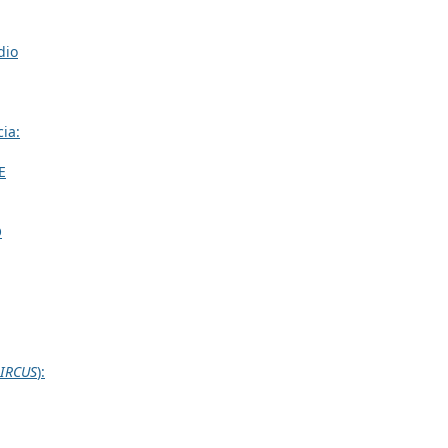
dio
ia:
E
O
IRCUS
):