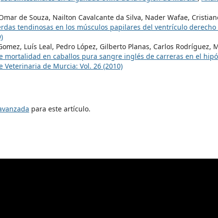
 Omar de Souza, Nailton Cavalcante da Silva, Nader Wafae, Cristian
erdas tendinosas en los músculos papilares del ventrículo derecho
)
omez, Luís Leal, Pedro López, Gilberto Planas, Carlos Rodríguez, M
e mortalidad en caballos pura sangre inglés de carreras en el hi
 Veterinaria de Murcia: Vol. 26 (2010)
 avanzada
para este artículo.