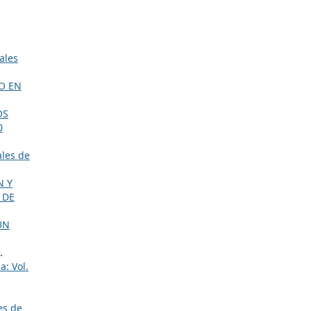
ales
O EN
OS
0
les de
N Y
 DE
UN
.
a: Vol.
es de