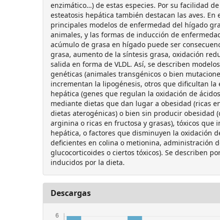
enzimático…) de estas especies. Por su facilidad de
esteatosis hepática también destacan las aves. En e
principales modelos de enfermedad del hígado gra
animales, y las formas de inducción de enfermedad
acúmulo de grasa en hígado puede ser consecuenc
grasa, aumento de la síntesis grasa, oxidación red
salida en forma de VLDL. Así, se describen modelo
genéticas (animales transgénicos o bien mutacione
incrementan la lipogénesis, otros que dificultan la
hepática (genes que regulan la oxidación de ácidos
mediante dietas que dan lugar a obesidad (ricas en
dietas aterogénicas) o bien sin producir obesidad (
arginina o ricas en fructosa y grasas), tóxicos que
hepática, o factores que disminuyen la oxidación d
deficientes en colina o metionina, administración 
glucocorticoides o ciertos tóxicos). Se describen p
inducidos por la dieta.
Descargas