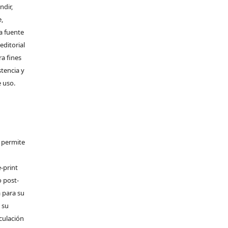
ndir,
,
la fuente
editorial
ra fines
stencia y
e uso.
e permite
-print
o post-
 para su
 su
rculación