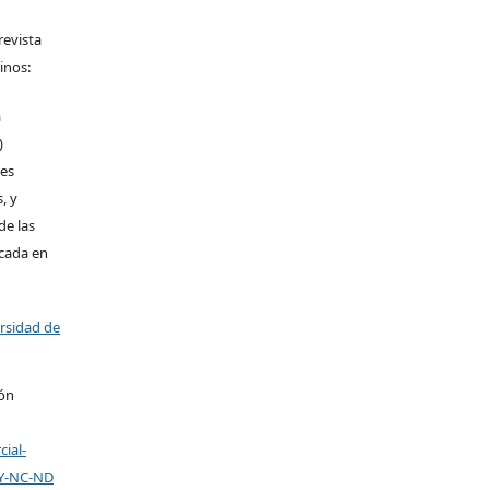
revista
inos:
a
)
les
, y
de las
icada en
ersidad de
ión
ial-
BY-NC-ND