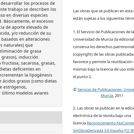
 desarrollar los procesos de
ste trabajo se describen los
Las obras que se publican en esta 
so en diversas especies
están sujetas a los siguientes térm
. Básicamente, el excesivo
ia de aporte elevado de
1. El Servicio de Publicaciones de l
ucida, y/o reducción de su
s basados en alteraciones
Universidad de Murcia (la editorial
s naturales) que
conserva los derechos patrimonia
 eliminación de grasa
(copyright) de las obras publicadas
 grasos), inducción
favorece y permite la reutilización 
 fructosa, sacarosa, grasas,
dietas deficientes en
mismas bajo la licencia de uso ind
 incrementan la lipogénesis
el punto 2.
e ácidos grasos (como dietas
de estrógenos,
©
Servicio de Publicaciones, Univ
or último modelos aviares
Murcia
, 2011
2. Las obras se publican en la edic
electrónica de la revista bajo una
licencia
Reconocimiento-NoComerc
SinObraDerivada 3.0 España (CC 