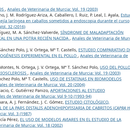
DOS
,
Anales de Veterinaria de Murcia: Vol. 19 (2003)
o, J. M. Rodríguez-Ariza, A. Caballero, I. Ruiz, P. Leal, I. Ayala,
Estu
lejía laríngea en caballos sometidos a endoscopia durante el curso
Vol. 32 (2016)
dríguez, M. A. Sánchez-Valverde,
SÍNDROME DE MALADAPTACIÓN
CAL EN UNA POTRA RECIÉN NACIDA
,
Anales de Veterinaria de Murc
ánchez Polo, J, V. Ortega, Mª T. Castells,
ESTUDIO COMPARATIVO D
OGÉNESIS EXPERIMENTAL EN EL POLLO
,
Anales de Veterinaria de
Montes, N. Ortega, J. V. Ortega, Mª T. Sánchez Polo,
USO DEL POLL
RIOSCLEROSIS
,
Anales de Veterinaria de Murcia: Vol. 19 (2003)
ánchez Polo, Mª T. Castells,
USO DE ESTATINAS EN BIOMODELOS
ales de Veterinaria de Murcia: Vol. 20 (2004)
lacio, C. Gutiérrez Panizo,
APORTACIONES AL ESTUDIO
es de Veterinaria de Murcia: Vol 9-10 (1993-94)
ara, A. J. Fernández, J. C. Gómez,
ESTUDIO CITOLÓGICO,
E LA PARS DISTALIS ADENOHIPOFISIARIA DE CABRITOS (
CAPRA H
ia: Vol. 3 (1987)
rcía Pérez,
EL USO DE MODELOS AVIARES EN EL ESTUDIO DE LA
rinaria de Murcia: Vol. 18 (2002)