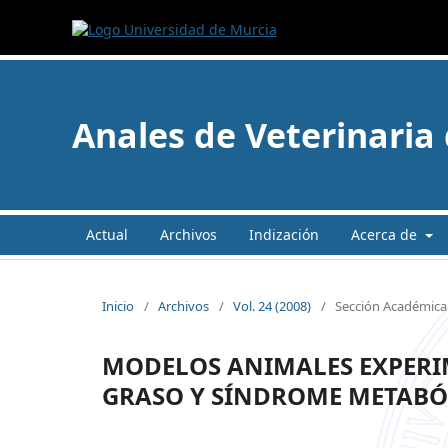
Anales de Veterinaria
Actual
Archivos
Indización
Acerca de
Inicio
/
Archivos
/
Vol. 24 (2008)
/
Sección Académica 
MODELOS ANIMALES EXPERI
GRASO Y SÍNDROME METABÓ