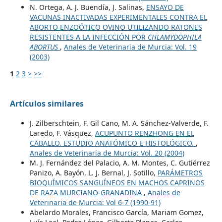
N. Ortega, A. J. Buendía, J. Salinas,
ENSAYO DE
VACUNAS INACTIVADAS EXPERIMENTALES CONTRA EL
ABORTO ENZOÓTICO OVINO UTILIZANDO RATONES
RESISTENTES A LA INFECCIÓN POR
CHLAMYDOPHILA
ABORTUS
,
Anales de Veterinaria de Murcia: Vol. 19
(2003)
1
2
3
>
>>
Artículos similares
J. Zilberschtein, F. Gil Cano, M. A. Sánchez-Valverde, F.
Laredo, F. Vásquez,
ACUPUNTO RENZHONG EN EL
CABALLO. ESTUDIO ANATÓMICO E HISTOLÓGICO.
,
Anales de Veterinaria de Murcia: Vol. 20 (2004)
M. J. Fernández del Palacio, A. M. Montes, C. Gutiérrez
Panizo, A. Bayón, L. J. Bernal, J. Sotillo,
PARÁMETROS
BIOQUÍMICOS SANGUÍNEOS EN MACHOS CAPRINOS
DE RAZA MURCIANO-GRANADINA
,
Anales de
Veterinaria de Murcia: Vol 6-7 (1990-91)
Abelardo Morales, Francisco García, Mariam Gomez,