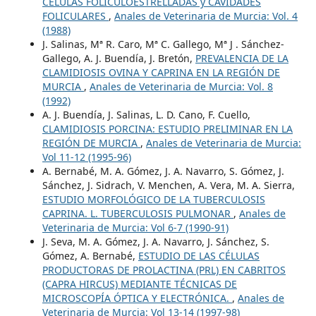
CÉLULAS FOLICULOESTRELLADAS y CAVIDADES
FOLICULARES
,
Anales de Veterinaria de Murcia: Vol. 4
(1988)
J. Salinas, Mª R. Caro, Mª C. Gallego, Mª J . Sánchez-
Gallego, A. J. Buendía, J. Bretón,
PREVALENCIA DE LA
CLAMIDIOSIS OVINA Y CAPRINA EN LA REGIÓN DE
MURCIA
,
Anales de Veterinaria de Murcia: Vol. 8
(1992)
A. J. Buendía, J. Salinas, L. D. Cano, F. Cuello,
CLAMIDIOSIS PORCINA: ESTUDIO PRELIMINAR EN LA
REGIÓN DE MURCIA
,
Anales de Veterinaria de Murcia:
Vol 11-12 (1995-96)
A. Bernabé, M. A. Gómez, J. A. Navarro, S. Gómez, J.
Sánchez, J. Sidrach, V. Menchen, A. Vera, M. A. Sierra,
ESTUDIO MORFOLÓGICO DE LA TUBERCULOSIS
CAPRINA. L. TUBERCULOSIS PULMONAR
,
Anales de
Veterinaria de Murcia: Vol 6-7 (1990-91)
J. Seva, M. A. Gómez, J. A. Navarro, J. Sánchez, S.
Gómez, A. Bernabé,
ESTUDIO DE LAS CÉLULAS
PRODUCTORAS DE PROLACTINA (PRL) EN CABRITOS
(CAPRA HIRCUS) MEDIANTE TÉCNICAS DE
MICROSCOPÍA ÓPTICA Y ELECTRÓNICA.
,
Anales de
Veterinaria de Murcia: Vol 13-14 (1997-98)