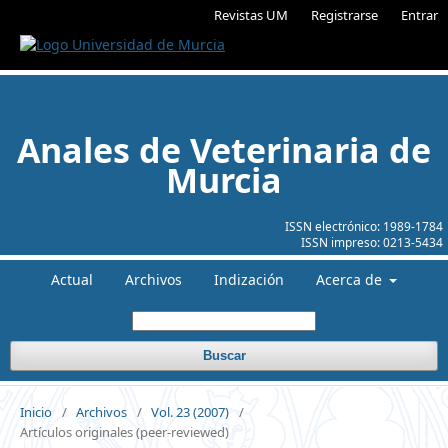
Revistas UM
Registrarse
Entrar
Anales de Veterinaria de
Murcia
ISSN electrónico:
1989-1784
ISSN impreso:
0213-5434
Actual
Archivos
Indización
Acerca de
Buscar
Inicio
/
Archivos
/
Vol. 23 (2007)
/
Artículos originales (peer-reviewed)