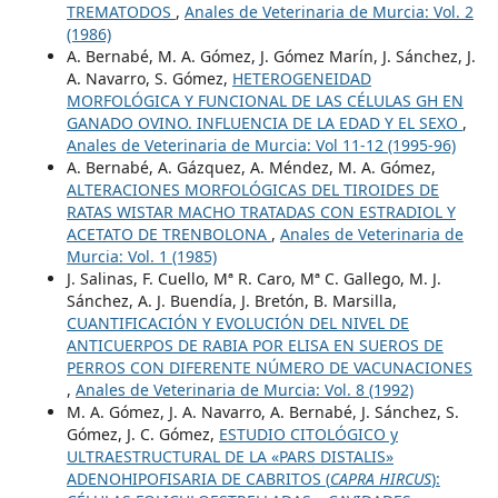
TREMATODOS
,
Anales de Veterinaria de Murcia: Vol. 2
(1986)
A. Bernabé, M. A. Gómez, J. Gómez Marín, J. Sánchez, J.
A. Navarro, S. Gómez,
HETEROGENEIDAD
MORFOLÓGICA Y FUNCIONAL DE LAS CÉLULAS GH EN
GANADO OVINO. INFLUENCIA DE LA EDAD Y EL SEXO
,
Anales de Veterinaria de Murcia: Vol 11-12 (1995-96)
A. Bernabé, A. Gázquez, A. Méndez, M. A. Gómez,
ALTERACIONES MORFOLÓGICAS DEL TIROIDES DE
RATAS WISTAR MACHO TRATADAS CON ESTRADIOL Y
ACETATO DE TRENBOLONA
,
Anales de Veterinaria de
Murcia: Vol. 1 (1985)
J. Salinas, F. Cuello, Mª R. Caro, Mª C. Gallego, M. J.
Sánchez, A. J. Buendía, J. Bretón, B. Marsilla,
CUANTIFICACIÓN Y EVOLUCIÓN DEL NIVEL DE
ANTICUERPOS DE RABIA POR ELISA EN SUEROS DE
PERROS CON DIFERENTE NÚMERO DE VACUNACIONES
,
Anales de Veterinaria de Murcia: Vol. 8 (1992)
M. A. Gómez, J. A. Navarro, A. Bernabé, J. Sánchez, S.
Gómez, J. C. Gómez,
ESTUDIO CITOLÓGICO y
ULTRAESTRUCTURAL DE LA «PARS DISTALIS»
ADENOHIPOFISARIA DE CABRITOS (
CAPRA HIRCUS
):