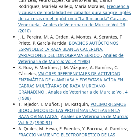
Luís Leal, Pedro López, Gilberto Planas, Carlos
Rodríguez, Mariela Vallejo, Maria Morales,
Frecuencia
y causas de mortalidad en caballos pura sangre inglés
de carreras en el hipódromo “La Rinconada” Caracas,
Venezuela
,
Anales de Veterinaria de Murcia: Vol. 26
(2010)
J. L. Pereira, M. A. Orden, A. Montes, A. Serantes, F.
Prieto, P. García-Partida,
BOVINOS AUTÓCTONOS
ESPAÑOLES: LA RAZA BLANCA CACEREÑA.
VARIACIONES DEL IONOGRAMA SÉRICO
,
Anales de
Veterinaria de Murcia: Vol. 4 (1988)
S. Ruiz, E. Martínez, J. M. Vázquez, A. Ramírez, C.
Cárceles,
VALORES REFERENCIALES DE ACTIVIDAD
ENZIMÁTICA DE α-AMILASA Y FOSFATASA ACÍDA EN
CABRAS MULTÍPARAS DE RAZA MURCIANO-
GRANADINO
,
Anales de Veterinaria de Murcia: Vol. 4
(1988)
T. Tejedor, T. Muñoz, J. M. Razquin,
POLIMORFISMOS
BIOQUÍMICOS DE LAS PROTEÍNAS LÁCTEAS EN LA
RAZA OVINA LATXA
,
Anales de Veterinaria de Murcia:
Vol 6-7 (1990-91)
A. Quiles, M. Hevia, F. Fuentes, Y. Barcina, A. Ramírez,
FRACCIONAMIENTO ELECTROFORÉTICO DE LAS