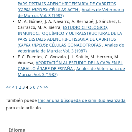
PARS DISTALIS ADENOHIPOFISIARIA DE CABRITOS
(
CAPRA HIRCUS
): CÉLULAS ACTH
,
Anales de Veterinaria
de Murcia: Vol. 3 (1987)
M. A. Gómez, J. A. Navarro, A. Bernabé, J. Sánchez, L.
Carrasco, M. A. Sierra,
ESTUDIO CITOLÓGICO,
INMUNOCITOQUÍMICO Y ULTRAESTRUCTURAL DE LA
PARS DISTALIS ADENOHIPOFISIARIA DE CABRITOS
(
CAPRA HIRCUS
): CÉLULAS GONADOTROPAS
,
Anales de
Veterinaria de Murcia: Vol. 3 (1987)
F. C. Fuentes, C. Gonzalo, J. L. Sotillo, M. Herrera, M.
Vinuesa,
APORTACIÓN AL ESTUDIO DE LA CAPA EN EL
CABALLO ÁRABE DE ESPAÑA
,
Anales de Veterinaria de
Murcia: Vol. 3 (1987)
<<
<
1
2
3
4
5
6
7
>
>>
También puede
Iniciar una búsqueda de similitud avanzada
para este artículo.
Idioma