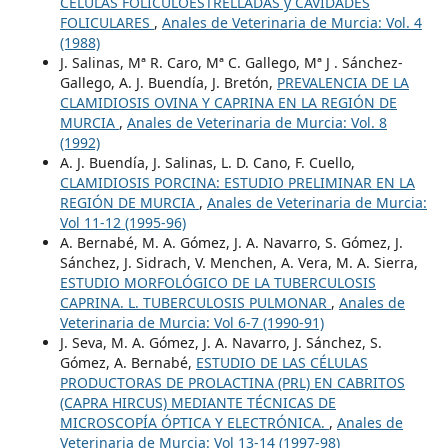
CÉLULAS FOLICULOESTRELLADAS y CAVIDADES
FOLICULARES
,
Anales de Veterinaria de Murcia: Vol. 4
(1988)
J. Salinas, Mª R. Caro, Mª C. Gallego, Mª J . Sánchez-
Gallego, A. J. Buendía, J. Bretón,
PREVALENCIA DE LA
CLAMIDIOSIS OVINA Y CAPRINA EN LA REGIÓN DE
MURCIA
,
Anales de Veterinaria de Murcia: Vol. 8
(1992)
A. J. Buendía, J. Salinas, L. D. Cano, F. Cuello,
CLAMIDIOSIS PORCINA: ESTUDIO PRELIMINAR EN LA
REGIÓN DE MURCIA
,
Anales de Veterinaria de Murcia:
Vol 11-12 (1995-96)
A. Bernabé, M. A. Gómez, J. A. Navarro, S. Gómez, J.
Sánchez, J. Sidrach, V. Menchen, A. Vera, M. A. Sierra,
ESTUDIO MORFOLÓGICO DE LA TUBERCULOSIS
CAPRINA. L. TUBERCULOSIS PULMONAR
,
Anales de
Veterinaria de Murcia: Vol 6-7 (1990-91)
J. Seva, M. A. Gómez, J. A. Navarro, J. Sánchez, S.
Gómez, A. Bernabé,
ESTUDIO DE LAS CÉLULAS
PRODUCTORAS DE PROLACTINA (PRL) EN CABRITOS
(CAPRA HIRCUS) MEDIANTE TÉCNICAS DE
MICROSCOPÍA ÓPTICA Y ELECTRÓNICA.
,
Anales de
Veterinaria de Murcia: Vol 13-14 (1997-98)