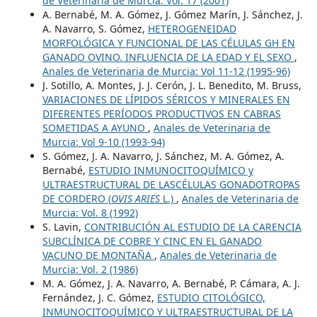
de Veterinaria de Murcia: Vol. 17 (2001)
A. Bernabé, M. A. Gómez, J. Gómez Marín, J. Sánchez, J.
A. Navarro, S. Gómez,
HETEROGENEIDAD
MORFOLÓGICA Y FUNCIONAL DE LAS CÉLULAS GH EN
GANADO OVINO. INFLUENCIA DE LA EDAD Y EL SEXO
,
Anales de Veterinaria de Murcia: Vol 11-12 (1995-96)
J. Sotillo, A. Montes, J. J. Cerón, J. L. Benedito, M. Bruss,
VARIACIONES DE LÍPIDOS SÉRICOS Y MINERALES EN
DIFERENTES PERÍODOS PRODUCTIVOS EN CABRAS
SOMETIDAS A AYUNO
,
Anales de Veterinaria de
Murcia: Vol 9-10 (1993-94)
S. Gómez, J. A. Navarro, J. Sánchez, M. A. Gómez, A.
Bernabé,
ESTUDIO INMUNOCITOQUÍMICO y
ULTRAESTRUCTURAL DE LASCÉLULAS GONADOTROPAS
DE CORDERO (
OVIS ARIES
L.)
,
Anales de Veterinaria de
Murcia: Vol. 8 (1992)
S. Lavin,
CONTRIBUCIÓN AL ESTUDIO DE LA CARENCIA
SUBCLÍNICA DE COBRE Y CINC EN EL GANADO
VACUNO DE MONTAÑA
,
Anales de Veterinaria de
Murcia: Vol. 2 (1986)
M. A. Gómez, J. A. Navarro, A. Bernabé, P. Cámara, A. J.
Fernández, J. C. Gómez,
ESTUDIO CITOLÓGICO,
INMUNOCITOQUÍMICO Y ULTRAESTRUCTURAL DE LA