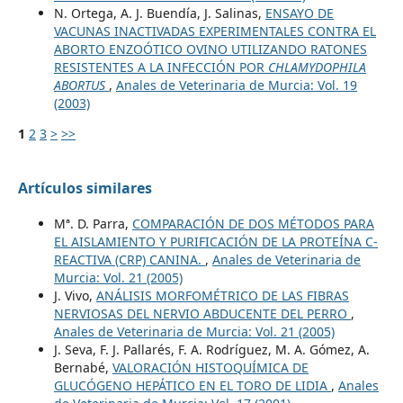
N. Ortega, A. J. Buendía, J. Salinas,
ENSAYO DE
VACUNAS INACTIVADAS EXPERIMENTALES CONTRA EL
ABORTO ENZOÓTICO OVINO UTILIZANDO RATONES
RESISTENTES A LA INFECCIÓN POR
CHLAMYDOPHILA
ABORTUS
,
Anales de Veterinaria de Murcia: Vol. 19
(2003)
1
2
3
>
>>
Artículos similares
Mª. D. Parra,
COMPARACIÓN DE DOS MÉTODOS PARA
EL AISLAMIENTO Y PURIFICACIÓN DE LA PROTEÍNA C-
REACTIVA (CRP) CANINA.
,
Anales de Veterinaria de
Murcia: Vol. 21 (2005)
J. Vivo,
ANÁLISIS MORFOMÉTRICO DE LAS FIBRAS
NERVIOSAS DEL NERVIO ABDUCENTE DEL PERRO
,
Anales de Veterinaria de Murcia: Vol. 21 (2005)
J. Seva, F. J. Pallarés, F. A. Rodríguez, M. A. Gómez, A.
Bernabé,
VALORACIÓN HISTOQUÍMICA DE
GLUCÓGENO HEPÁTICO EN EL TORO DE LIDIA
,
Anales