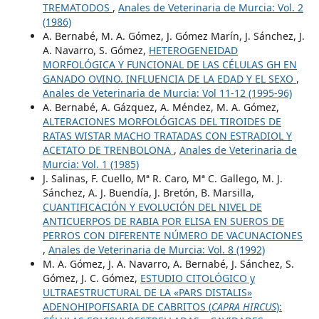
TREMATODOS
,
Anales de Veterinaria de Murcia: Vol. 2
(1986)
A. Bernabé, M. A. Gómez, J. Gómez Marín, J. Sánchez, J.
A. Navarro, S. Gómez,
HETEROGENEIDAD
MORFOLÓGICA Y FUNCIONAL DE LAS CÉLULAS GH EN
GANADO OVINO. INFLUENCIA DE LA EDAD Y EL SEXO
,
Anales de Veterinaria de Murcia: Vol 11-12 (1995-96)
A. Bernabé, A. Gázquez, A. Méndez, M. A. Gómez,
ALTERACIONES MORFOLÓGICAS DEL TIROIDES DE
RATAS WISTAR MACHO TRATADAS CON ESTRADIOL Y
ACETATO DE TRENBOLONA
,
Anales de Veterinaria de
Murcia: Vol. 1 (1985)
J. Salinas, F. Cuello, Mª R. Caro, Mª C. Gallego, M. J.
Sánchez, A. J. Buendía, J. Bretón, B. Marsilla,
CUANTIFICACIÓN Y EVOLUCIÓN DEL NIVEL DE
ANTICUERPOS DE RABIA POR ELISA EN SUEROS DE
PERROS CON DIFERENTE NÚMERO DE VACUNACIONES
,
Anales de Veterinaria de Murcia: Vol. 8 (1992)
M. A. Gómez, J. A. Navarro, A. Bernabé, J. Sánchez, S.
Gómez, J. C. Gómez,
ESTUDIO CITOLÓGICO y
ULTRAESTRUCTURAL DE LA «PARS DISTALIS»
ADENOHIPOFISARIA DE CABRITOS (
CAPRA HIRCUS
):