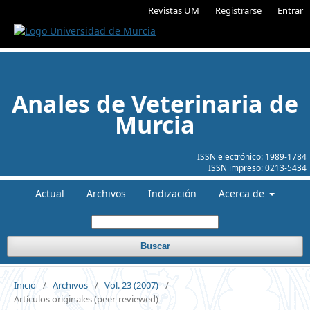
Revistas UM
Registrarse
Entrar
Anales de Veterinaria de
Murcia
ISSN electrónico:
1989-1784
ISSN impreso:
0213-5434
Actual
Archivos
Indización
Acerca de
Buscar
Inicio
/
Archivos
/
Vol. 23 (2007)
/
Artículos originales (peer-reviewed)