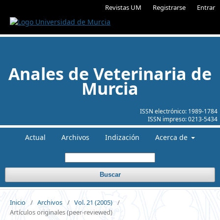
Revistas UM
Registrarse
Entrar
Anales de Veterinaria de
Murcia
ISSN electrónico:
1989-1784
ISSN impreso:
0213-5434
Actual
Archivos
Indización
Acerca de
Buscar
Inicio
/
Archivos
/
Vol. 21 (2005)
/
Artículos originales (peer-reviewed)