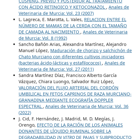
CUSHING, PREVIO Y POSTERIOR AL TRATAMIENTO
CON ÁCIDO RETINOICO Y KETOCONAZOL
,
Anales de
Veterinaria de Murcia: Vol. 23 (2007)
L. Lagreca, E. Marotta, L. Vales,
RELACION ENTRE EL
NÚMERO DE MAMAS DE LA CERDA CON EL TAMAÑO
DE CAMADA AL NACIMIENTO
,
Anales de Veterinaria
de Murcia: Vol. 8 (1992)
Sancho Bañón Arias, Alexandra Martínez, Alejandro
Manuel López,
Maduración de chorizo y salchichón de
Chato Murciano con diferentes cultivos iniciadores
(bacterias ácido-lácticas y estafilococos)
,
Anales de
Veterinaria de Murcia: Vol. 27 (2011)
Sandra Martínez Díaz, Francisco Alberto García
Vázquez, Chiara Luongo, Salvador Ruiz López,
VALORACIÓN DEL FLUJO ARTERIAL DEL CORDÓN
UMBILICAL EN FETOS CAPRINOS DE RAZA MURCIANO-
GRANADINA MEDIANTE ECOGRAFÍA DOPPLER
ESPECTRAL
,
Anales de Veterinaria de Murcia: Vol. 36
(2022)
J. Cid, F. Hernández, J. Madrid, M. D. Megías, J.
Orengo,
EFECTO DE LA RACIÓN DE LOS ANIMALES
DONANTES DE LÍQUIDO RUMINAL SOBRE LA
DEGRADABILIDAD
IN VITRO
DE PAJAS Y SUBPRODUCTO