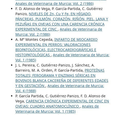
Anales de Veterinaria de Murcia: Vol. 2 (1986)
F. D. Alonso de Vega, P. García-Partida, C. Gutiérrez
Panizo,
NIVELES DE Zn, Cu Y Fe, EN HÍGADO,
PÁNCREAS, PULMÓN, CORAZÓN, RIÑÓN, PIEL, LANA Y
PEZUÑAS EN OVEJAS CON UNA CARENCIA CRÓNICA
EXPERIMENTAL DE CINC
,
Anales de Veterinaria de
Murcia: Vol. 2 (1986)
A. Mª Montes Cepeda,
INFARTO DE MIOCARDIO
EXPERIMENTAL EN PERROS: VALORACIONES
BIOPATOLÓCICAS, ELECTROCARDlOGRÁFICAS E
HISTOPATOLÓGlCAS
,
Anales de Veterinaria de Murcia:
Vol. 1 (1985)
J. L. Pereira, C. Gutiérrez-Panizo, J. Sánchez, A.
Barreiro, M. A. Orden, P. García-Partida,
PROTEÍNAS
TOTALES; FEROGRAMA Y ENZIMAS SÉRICAS EN
BOVINOS BLANCA CACEREÑA DE DIFERENTES EDADES
Y EN GESTACIÓN
,
Anales de Veterinaria de Murcia:
Vol. 4 (1988)
P. García Partida, C. Gutiérrez-Panizo, F. D. Alonso de
Vega,
CARENCIA CRÓNICA EXPERIMENTAL DE CINC EN
OVEJAS: CUADRO ANATOMOCLÍNICO
,
Anales de
Veterinaria de Murcia: Vol. 1 (1985)