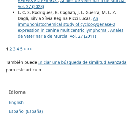
AÉREAS EN PERROS
,
Anales de Veterinaria de Murcia:
Vol. 37 (2023)
L. C. S. Rodrigues, B. Cogliati, J. L. Guerra, M. L. Z.
Dagli, Sílvia Sílvia Regina Ricci Lucas,
An
immunohistochemical study of cyclooxygenase-2
expression in canine multicentric lymphoma
,
Anales
de Veterinaria de Murcia: Vol. 27 (2011)
1
2
3
4
5
>
>>
También puede
Iniciar una búsqueda de similitud avanzada
para este artículo.
Idioma
English
Español (España)