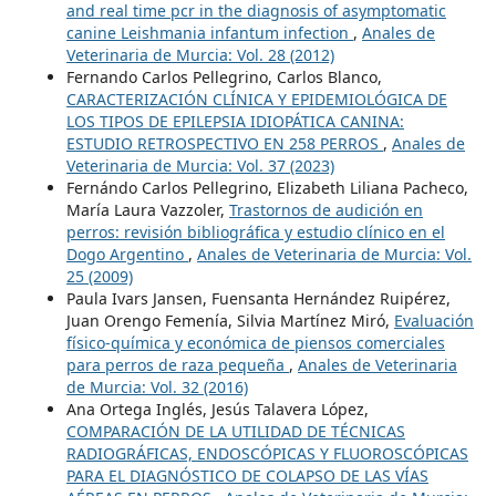
and real time pcr in the diagnosis of asymptomatic
canine Leishmania infantum infection
,
Anales de
Veterinaria de Murcia: Vol. 28 (2012)
Fernando Carlos Pellegrino, Carlos Blanco,
CARACTERIZACIÓN CLÍNICA Y EPIDEMIOLÓGICA DE
LOS TIPOS DE EPILEPSIA IDIOPÁTICA CANINA:
ESTUDIO RETROSPECTIVO EN 258 PERROS
,
Anales de
Veterinaria de Murcia: Vol. 37 (2023)
Fernándo Carlos Pellegrino, Elizabeth Liliana Pacheco,
María Laura Vazzoler,
Trastornos de audición en
perros: revisión bibliográfica y estudio clínico en el
Dogo Argentino
,
Anales de Veterinaria de Murcia: Vol.
25 (2009)
Paula Ivars Jansen, Fuensanta Hernández Ruipérez,
Juan Orengo Femenía, Silvia Martínez Miró,
Evaluación
físico-química y económica de piensos comerciales
para perros de raza pequeña
,
Anales de Veterinaria
de Murcia: Vol. 32 (2016)
Ana Ortega Inglés, Jesús Talavera López,
COMPARACIÓN DE LA UTILIDAD DE TÉCNICAS
RADIOGRÁFICAS, ENDOSCÓPICAS Y FLUOROSCÓPICAS
PARA EL DIAGNÓSTICO DE COLAPSO DE LAS VÍAS