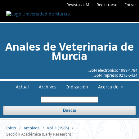
Revistas UM
Registrarse
Entrar
Anales de Veterinaria de
Murcia
ISSN electrónico:
1989-1784
ISSN impreso:
0213-5434
Actual
Archivos
Indización
Acerca de
Buscar
Inicio
/
Archivos
/
Vol. 1 (1985)
/
Sección Académica (Early Research)