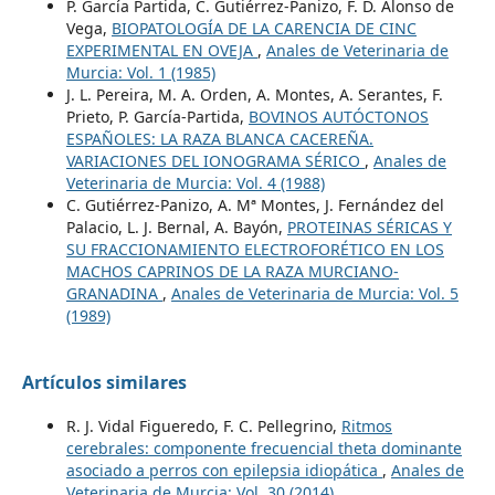
P. García Partida, C. Gutiérrez-Panizo, F. D. Alonso de
Vega,
BIOPATOLOGÍA DE LA CARENCIA DE CINC
EXPERIMENTAL EN OVEJA
,
Anales de Veterinaria de
Murcia: Vol. 1 (1985)
J. L. Pereira, M. A. Orden, A. Montes, A. Serantes, F.
Prieto, P. García-Partida,
BOVINOS AUTÓCTONOS
ESPAÑOLES: LA RAZA BLANCA CACEREÑA.
VARIACIONES DEL IONOGRAMA SÉRICO
,
Anales de
Veterinaria de Murcia: Vol. 4 (1988)
C. Gutiérrez-Panizo, A. Mª Montes, J. Fernández del
Palacio, L. J. Bernal, A. Bayón,
PROTEINAS SÉRICAS Y
SU FRACCIONAMIENTO ELECTROFORÉTICO EN LOS
MACHOS CAPRINOS DE LA RAZA MURCIANO-
GRANADINA
,
Anales de Veterinaria de Murcia: Vol. 5
(1989)
Artículos similares
R. J. Vidal Figueredo, F. C. Pellegrino,
Ritmos
cerebrales: componente frecuencial theta dominante
asociado a perros con epilepsia idiopática
,
Anales de
Veterinaria de Murcia: Vol. 30 (2014)