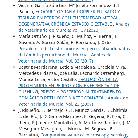
Vicente García Sánchez, Mª Josefa Fernández del
Palacio,
ECOCARDIOGRAFÍA DOPPLER PULSADO Y
TISULAR EN PERROS CON ENFERMEDAD MITRAL
DEGENERATIVA CRÓNICA ESTADIO C ESTABLE
,
Anales
de Veterinaria de Murcia: Vol. 37 (2023)
María Ortuño, J. Risueño, C. Muñoz, A. Bernal, E.
Goyena, A. García-Galán, E. Berriatua, J. Ortiz,
Prevalencia de Leishmaniosis en perros abandonados
del ámbito periurbano de Murcia
,
Anales de
Veterinaria de Murcia: Vol. 33 (2017)
Beatriz Martiarena, Leticia Madalena, Graciela Mira,
Mercedes Fidanza, José Lalía, Leonardo Ortemberg,
Mónica Loiza, Víctor Castillo,
EVALUACIÓN DE LA
PROTEINURIA EN PERROS CON ENFERMEDAD DE
CUSHING, PREVIO Y POSTERIOR AL TRATAMIENTO
CON ÁCIDO RETINOICO Y KETOCONAZOL
,
Anales de
Veterinaria de Murcia: Vol. 23 (2007)
J. Risueño, E. Bermejo, C. I. Muñoz García, I. Chitimia,
L. del Río, J. D. García Martínez, E. Goyena, R. Fisa, C.
Riera, P. Jiménez Montalbán, A. Martínez Ramírez, J. M.
Meseguer Meseguer, L. Murcia, M. Segovia, E.
Berriatua,
Comparative value of microscopy, serology