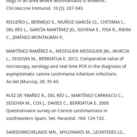
dogs in an area where leishmaniasis is endemic.
Clin.Vaccine Immunol. 16 (3): 337-343.
RISUEÑO J., BERMEJO E., MUÑOZ-GARCÍA CI., CHITIMIA I.,
DEL RÍO L., GARCÍA-MARTÍNEZ JD., GOYENA E., FISA R., RIERA
C., JIMÉNEZ-MONTALBÁN P.,
MARTÍNEZ-RAMÍREZ A., MESEGUER-MESEGUER JM., MURCIA
L., SEGOVIA M., BERRIATUA E. 2012. Comparative value of
microscopy, serology and real time PCR in the diagnosis of
asymptomatic canine Leishmania infantum infections.
An.Vet (Murcia). 28: 35-43.
RUIZ DE YBAÑEZ R., DEL RÍO L., MARTÍNEZ-CARRASCO C.,
SEGOVIA M., COX J., DAVIES C., BERRIATUA E. 2009.
Questionnaire survey on Canine Leishmaniosis in
southeastern Spain. Vet. Parasitol. 164: 124-133.
SARIDOMICHELAKIS MN., MYLONAKIS M., LEONTIDES LS.,