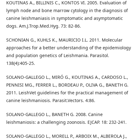
KOUTINAS A., BILLINIS C., KONTOS VI. 2005. Evaluation of
lymph node and bone marrow cytology in the diagnosis of
canine leishmaniasis in symptomatic and asymptomatic
dogs. Am.J.Trop.Med.Hyg. 73: 82-86.
SCHONIAN G., KUHLS K., MAURICIO I.L. 2011. Molecular
approaches for a better understanding of the epidemiology
and population genetics of Leishmania. Parasitol.
138(4):405-25.
SOLANO-GALLEGO L., MIRÓ G., KOUTINAS A., CARDOSO L.,
PENNISI MG., FERRER L., BORDEAU P., OLIVA G., BANETH G.
2011. LeishVet guidelines for the practical management of
canine leishmaniosis. Parasit.Vectors. 4:86.
SOLANO-GALLEGO L., BANETH G. 2008. Canine
leishmaniosis: a challenging zoonosis. EJCAP. 18: 232-241.
SOLANO-GALLEGO L., MORELL P., ARBOIX M., ALBEROLA J.,