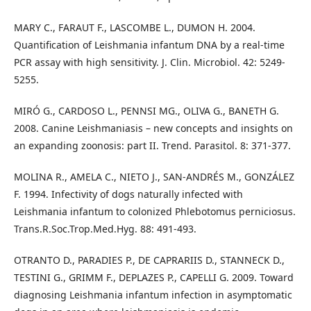
MARY C., FARAUT F., LASCOMBE L., DUMON H. 2004.
Quantification of Leishmania infantum DNA by a real-time
PCR assay with high sensitivity. J. Clin. Microbiol. 42: 5249-
5255.
MIRÓ G., CARDOSO L., PENNSI MG., OLIVA G., BANETH G.
2008. Canine Leishmaniasis – new concepts and insights on
an expanding zoonosis: part II. Trend. Parasitol. 8: 371-377.
MOLINA R., AMELA C., NIETO J., SAN-ANDRÉS M., GONZÁLEZ
F. 1994. Infectivity of dogs naturally infected with
Leishmania infantum to colonized Phlebotomus perniciosus.
Trans.R.Soc.Trop.Med.Hyg. 88: 491-493.
OTRANTO D., PARADIES P., DE CAPRARIIS D., STANNECK D.,
TESTINI G., GRIMM F., DEPLAZES P., CAPELLI G. 2009. Toward
diagnosing Leishmania infantum infection in asymptomatic