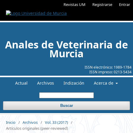
Revistas UM
Registrarse
Entrar
Anales de Veterinaria de
Murcia
ISSN electrónico:
1989-1784
ISSN impreso:
0213-5434
Actual
Archivos
Indización
Acerca de
Buscar
Inicio
/
Archivos
/
Vol. 33 (2017)
/
Artículos originales (peer-reviewed)