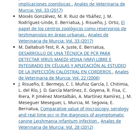
implicaciones zoonósicas
,
Anales de Veterinaria de
Murcia: Vol. 33 (2017)
Moisés Gonzálvez, M. R. Ruiz de Ybáñez, J. M.
Rodríguez-Linde, E. Berriatua, J. Risueño, J. Ortiz,
El
papel de los centros zoológicos como reservorios de
leishmaniosis en áreas urbanas
,
Anales de
Veterinaria de Murcia: Vol. 33 (2017)
M. Daltabuit-Test, R. A. Juste, E. Berriatua,
DESARROLLO DE UNA TÉCNICA DE PCR PARA
DETECTAR VIRUS MAEDI-VISNA (VMV) LIBRE E
INTEGRADO EN CÉLULAS Y APLICACIÓN AL ESTUDIO
DE LA INFECCIÓN CALOSTRAL EN CORDEROS
,
Anales
de Veterinaria de Murcia: Vol. 22 (2006)
J. Risueño, E. Bermejo, C. I. Muñoz García, I. Chitimia,
L. del Río, J. D. García Martínez, E. Goyena, R. Fisa, C.
Riera, P. Jiménez Montalbán, A. Martínez Ramírez, J. M.
Meseguer Meseguer, L. Murcia, M. Segovia, E.
Berriatua,
Comparative value of microscopy, serology
and real time pcr in the diagnosis of asymptomatic
canine Leishmania infantum infection
,
Anales de
Veterinaria de Murcia: Vol. 28 (2012)