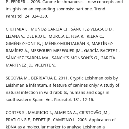
P., FERRER L. 2008. Canine leishmaniosis – new concepts and
insights on an expanding zoonosis: part one. Trend.
Parasitol. 24: 324-330.
CHITIMIA L., MUÑOZ-GARCÍA CI., SÁNCHEZ-VELASCO D.,
LIZANA V., DEL RÍO L., MURCIA L., FISA R., RIERA C.,
GIMÉNEZ-FONT P., JIMÉNEZ-MONTALBÁN P., MARTÍNEZ-
RAMÍREZ Á., MESEGUER-MESEGUER JM., GARCÍA-BACETE I.,
SÁNCHEZ-ISARRIA MA., SANCHIS-MONSONÍS G., GARCÍA-
MARTÍNEZ JD., VICENTE V.,
SEGOVIA M., BERRIATUA E. 2011. Cryptic Leishmaniosis by
Leishmania infantum, a feature of canines only? A study of
natural infection in wild rabbits, humans and dogs in
southeastern Spain. Vet. Parasitol. 181: 12-16.
CORTES S., MAURICIO I., ALMEIDA A., CRISTOVÃO JM.,
PRATLONG F., DEDET JP., CAMPINO L. 2006. Application of
kDNA as a molecular marker to analyse Leishmania