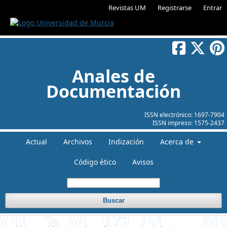
Revistas UM
Registrarse
Entrar
Anales de
Documentación
ISSN electrónico:
1697-7904
ISSN impreso:
1575-2437
Actual
Archivos
Indización
Acerca de
Código ético
Avisos
Buscar