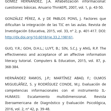
GÓMEZ HERNÁNDEZ, J.A. Alfabetización informacional:
cuestiones básicas. Anuario ThinkEPI, 2007, vol. 1, p. 43-50.
GONZÁLEZ PÉREZ, A. y DE PABLOS PONS, J. Factores que
dificultan la integración de las TIC en las aulas. Revista de
Investigación Educativa, 2015, vol. 33, nº 2, p. 401-417. DOI:
http://dx.doi.org/10.6018/rie.33.2.198161
.
GUO, Y.R.; GOH, D.H.L.; LUYT, B.; SIN, S.C.J. y ANG, R.P. The
effectiveness and acceptance of an affective information
literacy tutorial. Computers & Education, 2015, vol. 87, p.
368-384.
HERNÁNDEZ RAMOS, J.P.; MARTÍNEZ ABAD, F.; OLMOS
MIGUELÁÑEZ, S. y RODRÍGUEZ CONDE, M.J. Evaluación de
competencias informacionales con el instrumento IL-
HUMASS: Escalamiento multidimensional. Revista
Iberoamericana de Diagnóstico y Evaluación Psicológica,
2016, vol. 2, nº 42, p. 39-48.