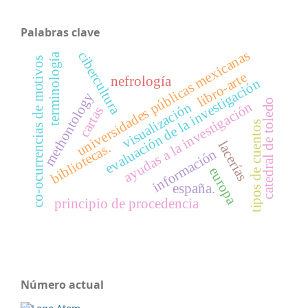
Palabras clave
universidades públicas mexicanas
cibercultura
terminología
co-ocurrencias de motivos
libro-arte
nefrología
evaluación de la investigación
methontology
catedral de toledo
ayudas a la investigación
visualización
cartas
tipos de cuentos
lacerías
bibliotecas.
información
europa
españa.
principio de procedencia
Número actual