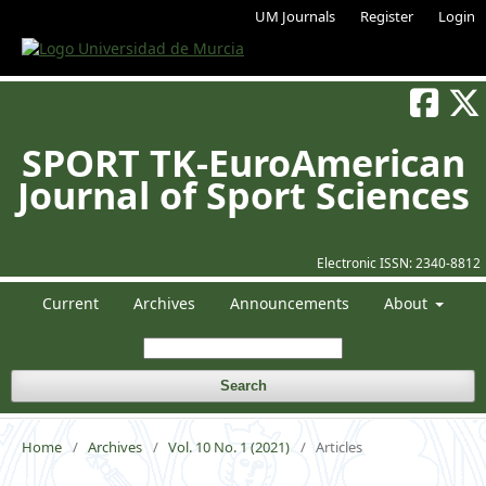
UM Journals
Register
Login
SPORT TK-EuroAmerican
Journal of Sport Sciences
Electronic ISSN:
2340-8812
Current
Archives
Announcements
About
Search
Home
/
Archives
/
Vol. 10 No. 1 (2021)
/
Articles