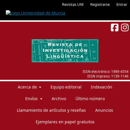
Revistas UM
Registrarse
Entrar
ISSN electrónico:
1989-4554
ISSN impreso:
1139-1146
Acerca de
Equipo editorial
Indexación
Envíos
Archivo
Último número
Llamamiento de artículos y reseñas
Anuncios
Ejemplares en papel gratuitos