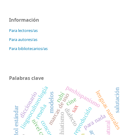
Información
Para lectores/as
Para autores/as
Para bibliotecarios/as
Palabras clave
panhispanismo
linguoculturología
salutación
lenguas naturales
diccionario
rubí
modelos
marcas de uso
cine
reseña
sax
discurso reproducido
español estándar
dialecto
antihiatismo
para nada