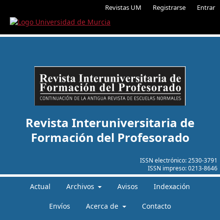
Revistas UM
Registrarse
Entrar
Revista Interuniversitaria de
Formación del Profesorado
ISSN electrónico:
2530-3791
ISSN impreso:
0213-8646
Actual
Archivos
Avisos
Indexación
Envíos
Acerca de
Contacto