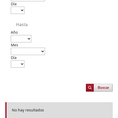
Día
Hasta
Año
Mes
Día
Buscar
No hay resultados