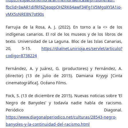
fbclid=IwAR1difRF6ZjeoqpQHZRK64awF34Fg1V5MgoXYIA1io-
vMX5sNRE8N7ot90s
Farrujia de la Rosa, A. J. (2022). En torno a la <> de los
indígenas canarios. El rol de los museos y de los libros de
texto. Universidad de La Laguna. Bloc de las Islas Canarias,
20, 5-15.
https://dialnet.unirioja.es/servlet/articulo?
codigo=8738224
Fernández, A. y Juárez, G. (productores) y Fernández, A.
(director) (13 de julio de 2015). Damiana Kryygi [Cinta
cinematográfica]. Océano Films.
Fock, S. (13 de diciembre de 2015). Nuevas noticias sobre ‘El
Negro de Banyoles’ y todavía nadie habla de racismo.
Periódico Diagonal.
https://www.diagonalperiodico.net/culturas/28543-negro-
banyoles-y-la-continuidad-del-racismo.html