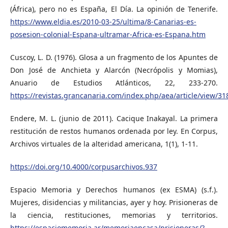
(África), pero no es España, El Día. La opinión de Tenerife.
https://www.eldia.es/2010-03-25/ultima/8-Canarias-es-
posesion-colonial-Espana-ultramar-Africa-es-Espana.htm
Cuscoy, L. D. (1976). Glosa a un fragmento de los Apuntes de
Don José de Anchieta y Alarcón (Necrópolis y Momias),
Anuario de Estudios Atlánticos, 22, 233-270.
https://revistas.grancanaria.com/index.php/aea/article/view/31
Endere, M. L. (junio de 2011). Cacique Inakayal. La primera
restitución de restos humanos ordenada por ley. En Corpus,
Archivos virtuales de la alteridad americana, 1(1), 1-11.
https://doi.org/10.4000/corpusarchivos.937
Espacio Memoria y Derechos humanos (ex ESMA) (s.f.).
Mujeres, disidencias y militancias, ayer y hoy. Prisioneras de
la ciencia, restituciones, memorias y territorios.
https://espaciomemoria.ar/memoriaencasa/prisioneras/?