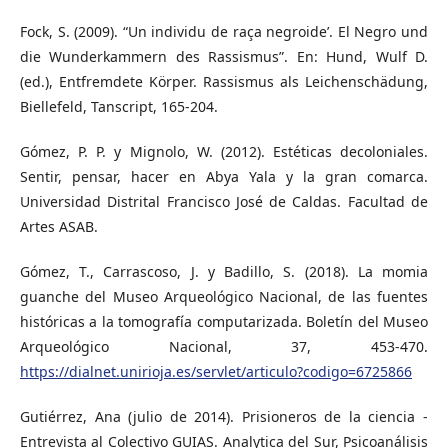
Fock, S. (2009). “Un individu de raça negroide’. El Negro und
die Wunderkammern des Rassismus”. En: Hund, Wulf D.
(ed.), Entfremdete Körper. Rassismus als Leichenschädung,
Biellefeld, Tanscript, 165-204.
Gómez, P. P. y Mignolo, W. (2012). Estéticas decoloniales.
Sentir, pensar, hacer en Abya Yala y la gran comarca.
Universidad Distrital Francisco José de Caldas. Facultad de
Artes ASAB.
Gómez, T., Carrascoso, J. y Badillo, S. (2018). La momia
guanche del Museo Arqueológico Nacional, de las fuentes
históricas a la tomografía computarizada. Boletín del Museo
Arqueológico Nacional, 37, 453-470.
https://dialnet.unirioja.es/servlet/articulo?codigo=6725866
Gutiérrez, Ana (julio de 2014). Prisioneros de la ciencia -
Entrevista al Colectivo GUIAS. Analytica del Sur, Psicoanálisis