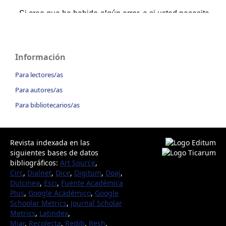
Información
Para lectores/as
Para autores/as
Para bibliotecarios/as
Revista indexada en las
siguientes bases de datos
bibliográficos:
Art Source
,
Circ
,
Dialnet
,
Dice
,
Digitum
,
Doaj
,
Dulcinea
,
Esci
,
Fuente Académica
Plus
,
Google Académico
,
Google
Schoolar Metrics
,
Journal Scholar
Metrics
,
Latindex
,
Miar
,
Recolecta
,
Redib
,
Resh
,