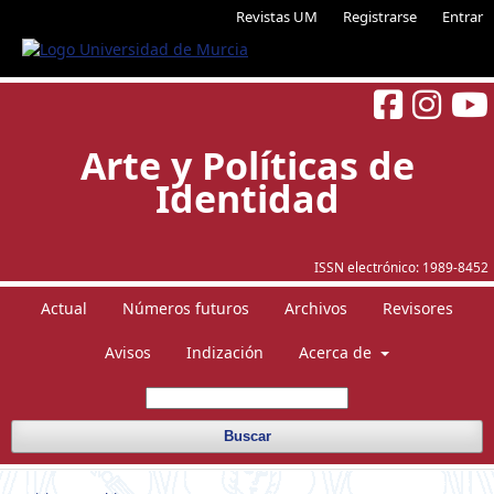
Revistas UM
Registrarse
Entrar
Arte y Políticas de
Identidad
ISSN electrónico:
1989-8452
Actual
Números futuros
Archivos
Revisores
Avisos
Indización
Acerca de
Buscar