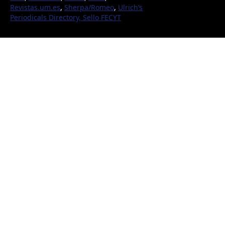
Revistas.um.es
,
Sherpa/Romeo
,
Ulrich’s
Periodicals Directory,
Sello FECYT