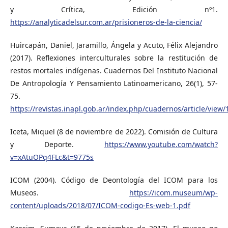
y Crítica, Edición nº1.
https://analyticadelsur.com.ar/prisioneros-de-la-ciencia/
Huircapán, Daniel, Jaramillo, Ángela y Acuto, Félix Alejandro
(2017). Reflexiones interculturales sobre la restitución de
restos mortales indígenas. Cuadernos Del Instituto Nacional
De Antropología Y Pensamiento Latinoamericano, 26(1), 57-
75.
https://revistas.inapl.gob.ar/index.php/cuadernos/article/view/
Iceta, Miquel (8 de noviembre de 2022). Comisión de Cultura
y Deporte.
https://www.youtube.com/watch?
v=xAtuOPq4FLc&t=9775s
ICOM (2004). Código de Deontología del ICOM para los
Museos.
https://icom.museum/wp-
content/uploads/2018/07/ICOM-codigo-Es-web-1.pdf