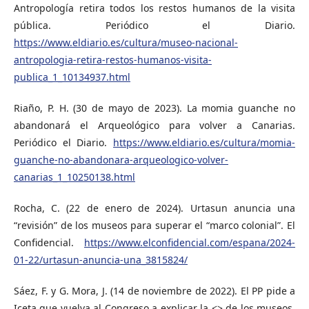
Antropología retira todos los restos humanos de la visita
pública. Periódico el Diario.
https://www.eldiario.es/cultura/museo-nacional-
antropologia-retira-restos-humanos-visita-
publica_1_10134937.html
Riaño, P. H. (30 de mayo de 2023). La momia guanche no
abandonará el Arqueológico para volver a Canarias.
Periódico el Diario.
https://www.eldiario.es/cultura/momia-
guanche-no-abandonara-arqueologico-volver-
canarias_1_10250138.html
Rocha, C. (22 de enero de 2024). Urtasun anuncia una
“revisión” de los museos para superar el “marco colonial”. El
Confidencial.
https://www.elconfidencial.com/espana/2024-
01-22/urtasun-anuncia-una_3815824/
Sáez, F. y G. Mora, J. (14 de noviembre de 2022). El PP pide a
Iceta que vuelva al Congreso a explicar la <> de los museos.