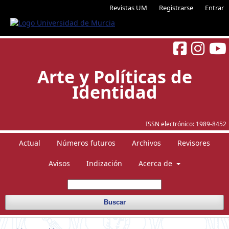
Revistas UM
Registrarse
Entrar
Arte y Políticas de
Identidad
ISSN electrónico:
1989-8452
Actual
Números futuros
Archivos
Revisores
Avisos
Indización
Acerca de
Buscar