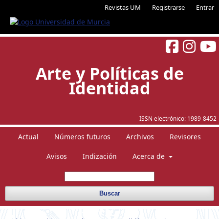
Revistas UM
Registrarse
Entrar
Arte y Políticas de
Identidad
ISSN electrónico:
1989-8452
Actual
Números futuros
Archivos
Revisores
Avisos
Indización
Acerca de
Buscar