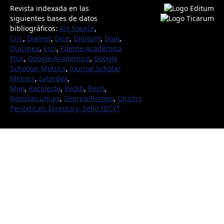
Revista indexada en las
siguientes bases de datos
bibliográficos:
Art Source
,
Circ
,
Dialnet
,
Dice
,
Digitum
,
Doaj
,
Dulcinea
,
Esci
,
Fuente Académica
Plus
,
Google Académico
,
Google
Schoolar Metrics
,
Journal Scholar
Metrics
,
Latindex
,
Miar
,
Recolecta
,
Redib
,
Resh
,
Revistas.um.es
,
Sherpa/Romeo
,
Ulrich’s
Periodicals Directory,
Sello FECYT