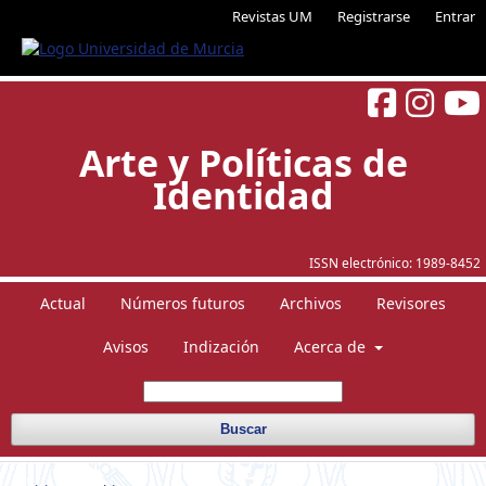
Revistas UM
Registrarse
Entrar
Arte y Políticas de
Identidad
ISSN electrónico:
1989-8452
Actual
Números futuros
Archivos
Revisores
Avisos
Indización
Acerca de
Buscar