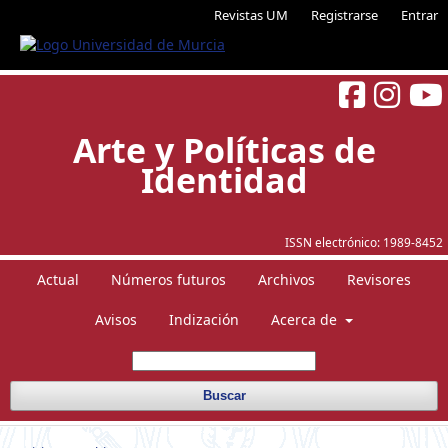
Revistas UM
Registrarse
Entrar
Arte y Políticas de
Identidad
ISSN electrónico:
1989-8452
Actual
Números futuros
Archivos
Revisores
Avisos
Indización
Acerca de
Buscar