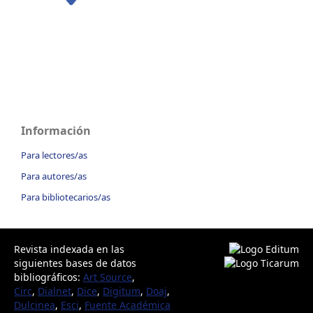
Información
Para lectores/as
Para autores/as
Para bibliotecarios/as
Revista indexada en las
siguientes bases de datos
bibliográficos:
Art Source
,
Circ
,
Dialnet
,
Dice
,
Digitum
,
Doaj
,
Dulcinea
,
Esci
,
Fuente Académica