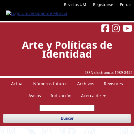
Revistas UM
Registrarse
Entrar
Arte y Políticas de
Identidad
ISSN electrónico:
1989-8452
Actual
Números futuros
Archivos
Revisores
Avisos
Indización
Acerca de
Buscar