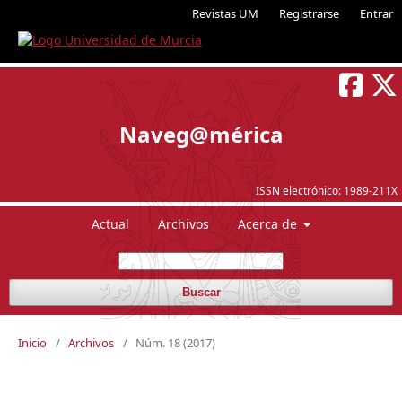
Revistas UM
Registrarse
Entrar
Naveg@mérica
ISSN electrónico:
1989-211X
Actual
Archivos
Acerca de
Buscar
Inicio
/
Archivos
/
Núm. 18 (2017)