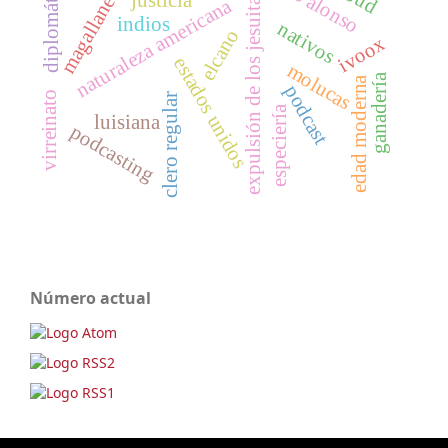
diplomático
magallanes
expulsión de los jesuitas
justicia
naturaleza americana
indios
nativos
elcano
ivoox
estados unidos
molucas
ganadería
edad moderna
podcast
virreinato
clero regular
especiería
luisiana
podcasting
Número actual