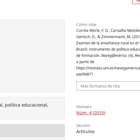
Cómo citar
Corrêa Werle, F. O., Carvalho Metzler,
Gertsch, D., & Zimmermann, M. (201
Examen de la enseñanza rural en el 
Brasil:: instrumento de política educ
de formación.
Naveg@mérica
, (4). 
a partir de
https://revistas.um.es/navegamerica/
ew/99871
Más formatos de cita
, política educacional,
Número
Núm. 4 (2010)
Sección
Artículos