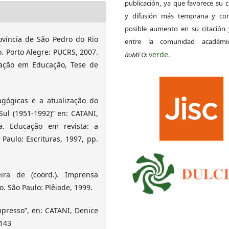
publicación, ya que favorece su c
y difusión más temprana y con
posible aumento en su citación 
víncia de São Pedro do Rio
entre la comunidad académ
o. Porto Alegre: PUCRS, 2007.
verde
RoMEO:
.
ação em Educação, Tese de
gógicas e a atualização do
Sul (1951-1992)” en: CATANI,
. Educação em revista: a
Paulo: Escrituras, 1997, pp.
ira de (coord.). Imprensa
o. São Paulo: Plêiade, 1999.
mpresso”, en: CATANI, Denice
.143