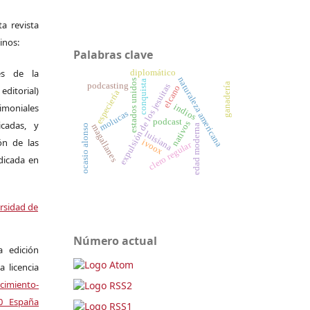
a revista
inos:
Palabras clave
es de la
diplomático
naturaleza americana
estados unidos
conquista
ganadería
podcasting
expulsión de los jesuitas
elcano
itorial)
especiería
moniales
indios
molucas
podcast
icadas, y
nativos
magallanes
edad moderna
ocasio alonso
luisiana
ión de las
ivoox
clero regular
ndicada en
ersidad de
Número actual
a edición
a licencia
miento-
.0 España