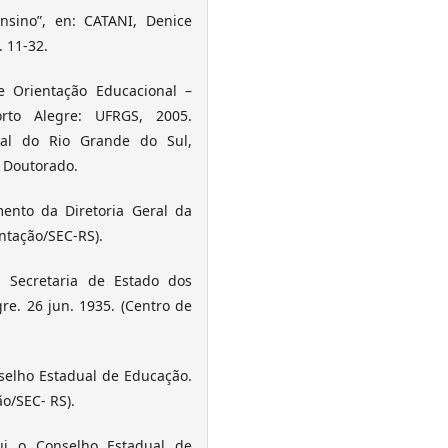
sino”, en: CATANI, Denice
 11-32.
 Orientação Educacional –
orto Alegre: UFRGS, 2005.
al do Rio Grande do Sul,
 Doutorado.
ento da Diretoria Geral da
ntação/SEC-RS).
 Secretaria de Estado dos
re. 26 jun. 1935. (Centro de
selho Estadual de Educação.
o/SEC- RS).
ui o Conselho Estadual de