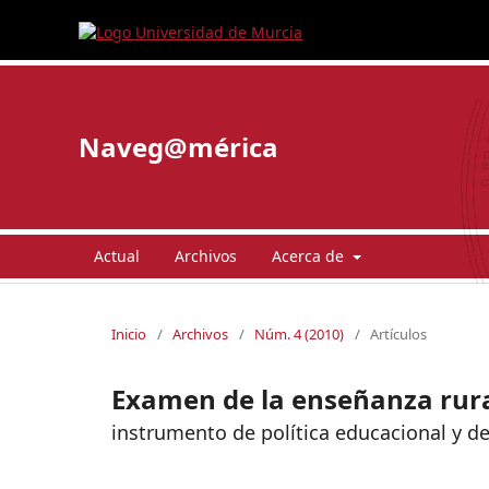
Naveg@mérica
Actual
Archivos
Acerca de
Inicio
/
Archivos
/
Núm. 4 (2010)
/
Artículos
Examen de la enseñanza rural 
instrumento de política educacional y d