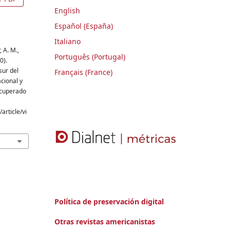
English
Español (España)
Italiano
 A. M.,
Português (Portugal)
0).
sur del
Français (France)
acional y
Recuperado
article/vi
Política de preservación digital
Otras revistas americanistas