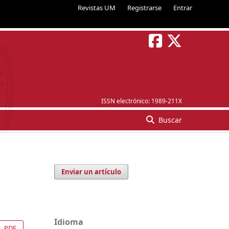
Revistas UM
Registrarse
Entrar
ISSN electrónico:
1989-211X
Buscar
Enviar un artículo
Idioma
PDF