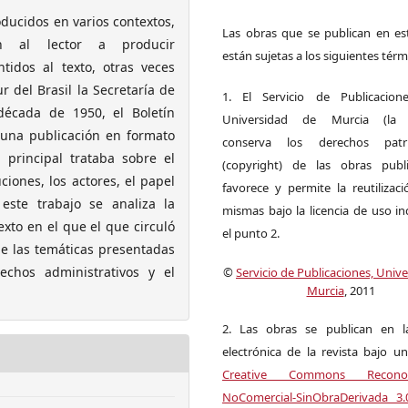
ducidos en varios contextos,
Las obras que se publican en est
an al lector a producir
están sujetas a los siguientes térm
ntidos al texto, otras veces
r del Brasil la Secretaría de
1. El Servicio de Publicacion
década de 1950, el Boletín
Universidad de Murcia (la ed
 una publicación en formato
conserva los derechos patri
a principal trataba sobre el
(copyright) de las obras publ
iones, los actores, el papel
favorece y permite la reutilizac
 este trabajo se analiza la
mismas bajo la licencia de uso i
xto en el que el que circuló
el punto 2.
de las temáticas presentadas
hechos administrativos y el
©
Servicio de Publicaciones, Univ
Murcia
, 2011
2. Las obras se publican en l
electrónica de la revista bajo un
Creative Commons Reconoci
NoComercial-SinObraDerivada 3