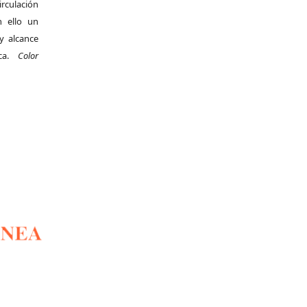
irculación
 ello un
y alcance
ica.
Color