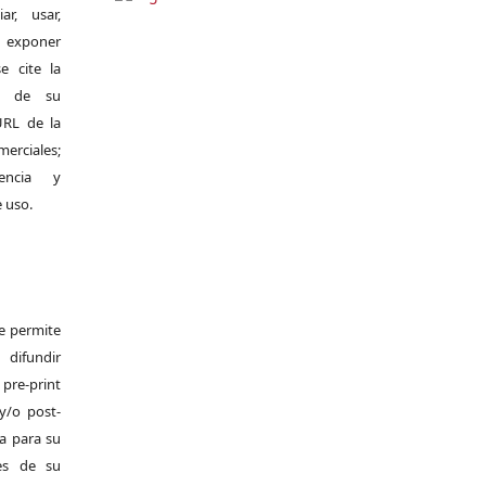
r, usar,
exponer
e cite la
al de su
 URL de la
merciales;
encia y
e uso.
Se permite
difundir
pre-print
y/o post-
da para su
es de su