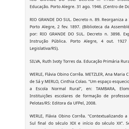
Educação. Porto Alegre. 31 ago. 1946. (Centro de 
RIO GRANDE DO SUL. Decreto n. 89. Reorganiza a I
Porto Alegre, 2 fev. 1897. (Biblioteca da Assemblé
por: RIO GRANDE DO SUL. Decreto n. 3898. Ex
Instrução Pública. Porto Alegre, 4 out. 1927
Legislativa/RS).
SILVA, Ruth Ivoty Torres da. Educação Primária Rura
WERLE, Flávia Obino Corrêa. METZLER, Ana Maria C
de Sá y MERLO, Cinthia Colao. “Um espaço esqueci
a Escola Normal Rural”, en: TAMBARA, Elom
Instituições escolares de formação de profess
Pelotas/RS: Editora da UFPel, 2008.
WERLE, Flávia Obino Corrêa. “Contextualizando a 
Sul final do século XIX e início do século XX”. 