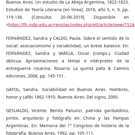
Buenos Aires. Un estudio de La Abeja Argentina, 1822-1823.
Estudios de Teoría Literaria [en línea]. 2016, año 5, n. 9, pp.
119-136. [Consulta: 20-08-2019]. Disponible en
<
https://fh.mdp.edu.ar/revistas/index.php/etl/article/view/152
FERNÁNDEZ, Sandra y CALDO, Paula. Sobre el sentido de lo
social: asociacionismo y sociabilidad, un breve balance. En:
FERNÁNDEZ, Sandra y VARELA, Oscar (comps.). Ciudad
oblicua. Aproximaciones a temas e intérpretes de la
entreguerra rosarina. Rosario: La quinta pata & Camino
ediciones, 2008, pp. 145-151.
GAYOL, Sandra. Sociabilidad en Buenos Aires. Hombres,
honor y cafés 1862-1910. Buenos Aires: Del signo, 2000.
GESUALDO, Vicente. Benito Panunzi, patriota garibaldino,
pintor, arquitecto y fotógrafo en China y las Pampas
Argentinas. En: Memoria del 1° Congreso de historia de la
fotografía. Buenos Aires, 1992, pp. 105-111.