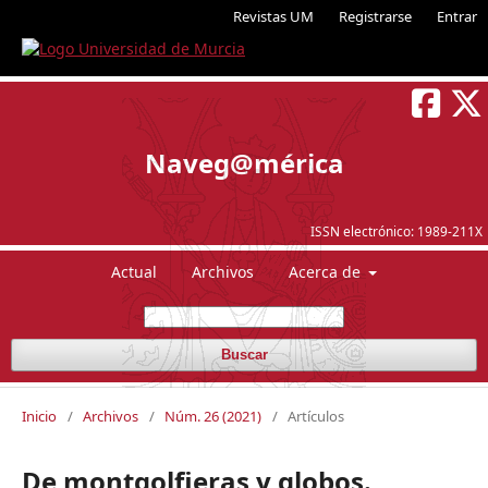
Revistas UM
Registrarse
Entrar
Naveg@mérica
ISSN electrónico:
1989-211X
Actual
Archivos
Acerca de
Buscar
Inicio
/
Archivos
/
Núm. 26 (2021)
/
Artículos
De montgolfieras y globos.